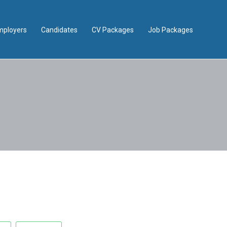
mployers
Candidates
CV Packages
Job Packages