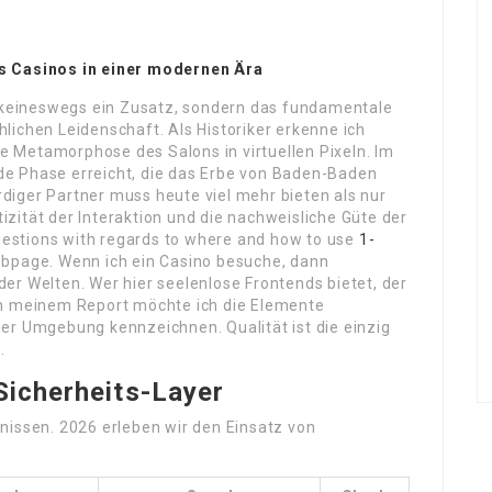
es Casinos in einer modernen Ära
r keineswegs ein Zusatz, sondern das fundamentale
lichen Leidenschaft. Als Historiker erkenne ich
ose Metamorphose des Salons in virtuellen Pixeln. Im
e Phase erreicht, die das Erbe von Baden-Baden
ürdiger Partner muss heute viel mehr bieten als nur
zität der Interaktion und die nachweisliche Güte der
estions with regards to where and how to use
1-
ebpage. Wenn ich ein Casino besuche, dann
e der Welten. Wer hier seelenlose Frontends bietet, der
In meinem Report möchte ich die Elemente
er Umgebung kennzeichnen. Qualität ist die einzig
.
Sicherheits-Layer
nissen. 2026 erleben wir den Einsatz von