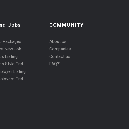
ind Jobs
COMMUNITY
b Packages
About us
st New Job
Companies
bs Listing
Contact us
bs Style Grid
FAQ’S
ployer Listing
ployers Grid