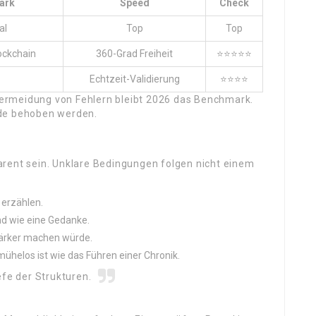
ark
Speed
Check
al
Top
Top
ockchain
360-Grad Freiheit
⭐⭐⭐⭐⭐
Echtzeit-Validierung
⭐⭐⭐⭐
ermeidung von Fehlern bleibt 2026 das Benchmark.
nde behoben werden.
arent sein. Unklare Bedingungen folgen nicht einem
 erzählen.
ind wie eine Gedanke.
tärker machen würde.
mühelos ist wie das Führen einer Chronik.
efe der Strukturen.