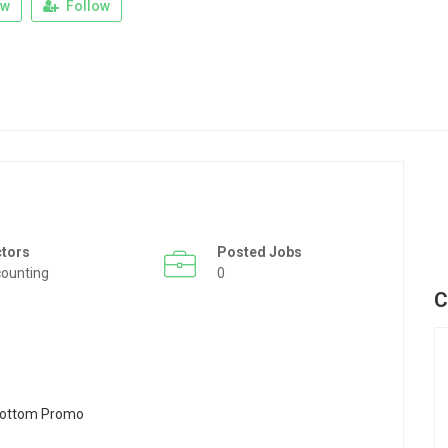
ew
Follow
ctors
Posted Jobs
ounting
0
C