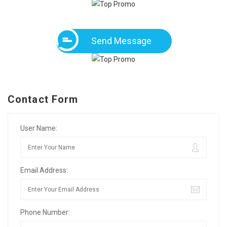
Send Message
Contact Form
User Name:
Email Address:
Phone Number: