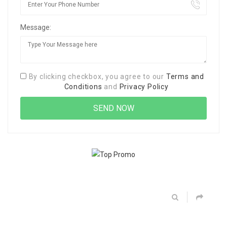
Message:
By clicking checkbox, you agree to our
Terms and
Conditions
and
Privacy Policy