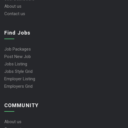
About us
Contact us
Find Jobs
Job Packages
Post New Job
Jobs Listing
Jobs Style Grid
Employer Listing
Employers Grid
COMMUNITY
About us