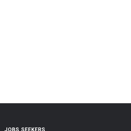
JOBS SEEKERS