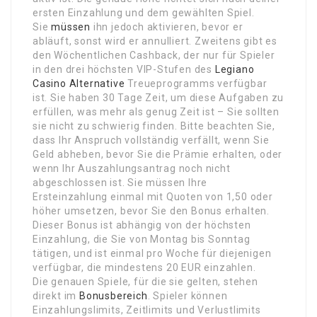
ersten Einzahlung und dem gewählten Spiel.
Sie
müssen
ihn jedoch aktivieren, bevor er
abläuft, sonst wird er annulliert. Zweitens gibt es
den Wöchentlichen Cashback, der nur für Spieler
in den drei höchsten VIP-Stufen des
Legiano
Casino Alternative
Treueprogramms verfügbar
ist. Sie haben 30 Tage Zeit, um diese Aufgaben zu
erfüllen, was mehr als genug Zeit ist – Sie sollten
sie nicht zu schwierig finden. Bitte beachten Sie,
dass Ihr Anspruch vollständig verfällt, wenn Sie
Geld abheben, bevor Sie die Prämie erhalten, oder
wenn Ihr Auszahlungsantrag noch nicht
abgeschlossen ist. Sie müssen Ihre
Ersteinzahlung einmal mit Quoten von 1,50 oder
höher umsetzen, bevor Sie den Bonus erhalten.
Dieser Bonus ist abhängig von der höchsten
Einzahlung, die Sie von Montag bis Sonntag
tätigen, und ist einmal pro Woche für diejenigen
verfügbar, die mindestens 20 EUR einzahlen.
Die genauen Spiele, für die sie gelten, stehen
direkt im
Bonusbereich
. Spieler können
Einzahlungslimits, Zeitlimits und Verlustlimits