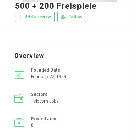
500 + 200 Freispiele
Add a review
Follow
Overview
Founded Date
February 22, 1959
Sectors
Telecom Jobs
Posted Jobs
0