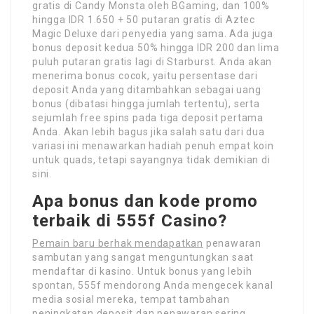
gratis di Candy Monsta oleh BGaming, dan 100%
hingga IDR 1.650 + 50 putaran gratis di Aztec
Magic Deluxe dari penyedia yang sama. Ada juga
bonus deposit kedua 50% hingga IDR 200 dan lima
puluh putaran gratis lagi di Starburst. Anda akan
menerima bonus cocok, yaitu persentase dari
deposit Anda yang ditambahkan sebagai uang
bonus (dibatasi hingga jumlah tertentu), serta
sejumlah free spins pada tiga deposit pertama
Anda. Akan lebih bagus jika salah satu dari dua
variasi ini menawarkan hadiah penuh empat koin
untuk quads, tetapi sayangnya tidak demikian di
sini.
Apa bonus dan kode promo
terbaik di 555f Casino?
Pemain baru berhak mendapatkan
penawaran
sambutan yang sangat menguntungkan saat
mendaftar di kasino. Untuk bonus yang lebih
spontan, 555f mendorong Anda mengecek kanal
media sosial mereka, tempat tambahan
peningkatan deposit dan penawaran sering