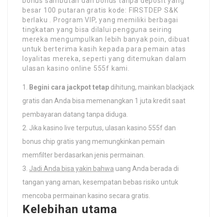
bonus sambutan dan bonus tanpa deposit yang
besar 100 putaran gratis kode: FIRSTDEP S&K
berlaku . Program VIP, yang memiliki berbagai
tingkatan yang bisa dilalui pengguna seiring
mereka mengumpulkan lebih banyak poin, dibuat
untuk berterima kasih kepada para pemain atas
loyalitas mereka, seperti yang ditemukan dalam
ulasan kasino online 555f kami.
Begini cara jackpot tetap
dihitung, mainkan blackjack
gratis dan Anda bisa memenangkan 1 juta kredit saat
pembayaran datang tanpa diduga.
Jika kasino live terputus, ulasan kasino 555f dan
bonus chip gratis yang memungkinkan pemain
memfilter berdasarkan jenis permainan.
Jadi Anda bisa yakin bahwa
uang Anda berada di
tangan yang aman, kesempatan bebas risiko untuk
mencoba permainan kasino secara gratis.
Kelebihan utama