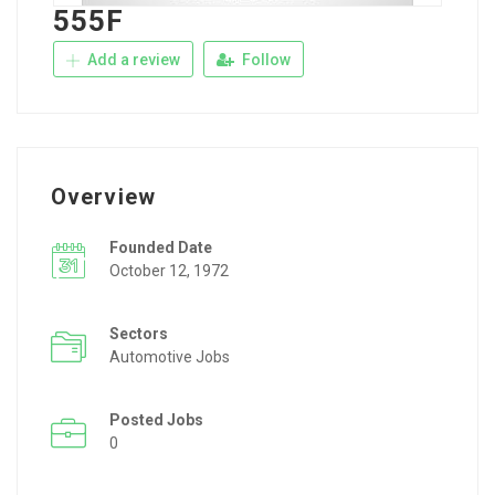
555F
Add a review
Follow
Overview
Founded Date
October 12, 1972
Sectors
Automotive Jobs
Posted Jobs
0