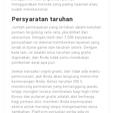
menggunakan metode yang paling nyaman atau
sudah mereka kenal.
Persyaratan taruhan
Jumlah pembayaran yang tertahan dalam keluhan
pemain tergolong rata-rata, jika dilihat dari
ukurannya. Dengan lebih dari 7.000 karyawan,
perusahaan ini dikenal memberikan layanan yang
andal di dunia game dan taruhan online. Dengan
kata lain, ini adalah situs taruhan yang gratis
digunakan, dan Anda tidak perlu melakukan
pembelian awal apa pun.
Semua transaksi crypto gratis,
dan tidak ada waktu
pemrosesan, jadi Anda akan langsung menerima
kemenangan Anda. Batas taruhan IDR 5
mendorong permainan yang bertanggung jawab,
tetapi mungkin terasa membatasi bagi high roller.
Bonus dan putaran gratis adalah alat berharga
bagi pemain slot, memberi Anda kesempatan
ekstra untuk menang tanpa mengeluarkan dana
tambahan. Platform perjudian serba ada ini