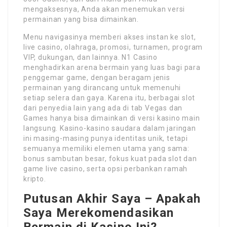
mengaksesnya, Anda akan menemukan versi
permainan yang bisa dimainkan.
Menu navigasinya memberi akses instan ke slot,
live casino, olahraga, promosi, turnamen, program
VIP, dukungan, dan lainnya. N1 Casino
menghadirkan arena bermain yang luas bagi para
penggemar game, dengan beragam jenis
permainan yang dirancang untuk memenuhi
setiap selera dan gaya. Karena itu, berbagai slot
dari penyedia lain yang ada di tab Vegas dan
Games hanya bisa dimainkan di versi kasino main
langsung. Kasino-kasino saudara dalam jaringan
ini masing-masing punya identitas unik, tetapi
semuanya memiliki elemen utama yang sama:
bonus sambutan besar, fokus kuat pada slot dan
game live casino, serta opsi perbankan ramah
kripto.
Putusan Akhir Saya – Apakah
Saya Merekomendasikan