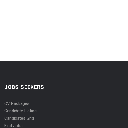
JOBS SEEKERS
CV Packages
Candidate Listing
Candidates Grid
Find Jobs