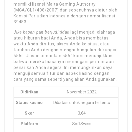
memiliki lisensi Malta Gaming Authority
(MGA/CL1/408/2007) dan sepenuhnya diatur oleh
Komisi Perjudian Indonesia dengan nomor lisensi
39483.
Jika kapan pun berjudi tidak
lagi menjadi olahraga
atau hiburan bagi Anda, Anda bisa membatasi
waktu Anda di situs, akses Anda ke situs, atau
taruhan Anda dengan menghubungi tim dukungan
555f. Ulasan penarikan 555f kami menunjukkan
bahwa mereka biasanya menangani permintaan
penarikan Anda segera. Ini memungkinkan saya
menguji semua fitur dan aspek kasino dengan
cara yang sama seperti yang akan Anda gunakan.
Didirikan
November 2022
Status kasino
Dibatasi untuk negara tertentu
Skor
3.64
Platform
SoftSwiss