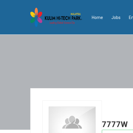
Home
Jobs
E
7777W