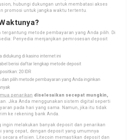
lusion, hubungi dukungan untuk membatasi akses
 promosi untuk jangka waktu tertentu.
 Waktunya?
a tergantung metode pembayaran yang Anda pilih. Di
ersedia: Penyedia menjanjikan pemrosesan deposit
 didukung di kasino internet ini
bel berisi daftar lengkap metode deposit
positkan: 20 IDR
dan pilih metode pembayaran yang Anda inginkan
anyak
mua penarikan
diselesaikan secepat mungkin,
an. Jika Anda menggunakan sistem digital seperti
ran pada hari yang sama. Namun, jika itu tidak
im ke rekening bank Anda.
 ingin melakukan banyak deposit dan penarikan
ksi yang cepat, dengan deposit yang umumnya
i secara efisien. Litecoin memastikan deposit dan