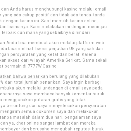
i dan Anda harus menghubungi kasino melalui email
an yang ada cukup positif dan tidak ada tanda-tanda
engan kasino ini. Saat memilih kasino online,
an lisensinya. Kami melakukan ini dengan meninjau
terbaik dan mana yang sebaiknya dihindari.
 dan Anda bisa membuat akun melalui platform web
a bisa melihat lisensi perjudian UE yang sah dari
ngan persyaratan yang ketat dan berat. Karena
an akses dari wilayah Amerika Serikat. Sama sekali
aat bermain di 7777W Casino.
atkan bahwa penarikan
berulang yang dilakukan
% dari total jumlah penarikan. Saya ingin berbagi
mbuka akun melalui undangan di email saya pada
i, sebenarnya saya membaca banyak komentar buruk
aya menggunakan putaran gratis yang tidak
saya beruntung dan saya menyelesaikan persyaratan
ah mengirim semua dokumen saya dan melakukan
a tanpa masalah dalam dua hari, pengalaman saya
 dan ya, chat online sangat lambat dan mereka
 membayar dan berusaha mengubah reputasi buruk