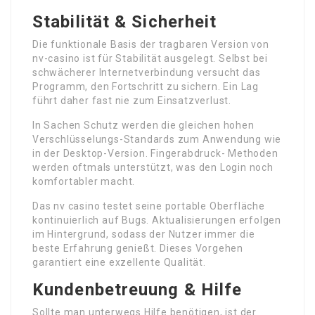
Stabilität & Sicherheit
Die funktionale Basis der tragbaren Version von
nv-casino ist für Stabilität ausgelegt. Selbst bei
schwächerer Internetverbindung versucht das
Programm, den Fortschritt zu sichern. Ein Lag
führt daher fast nie zum Einsatzverlust.
In Sachen Schutz werden die gleichen hohen
Verschlüsselungs-Standards zum Anwendung wie
in der Desktop-Version. Fingerabdruck- Methoden
werden oftmals unterstützt, was den Login noch
komfortabler macht.
Das nv casino testet seine portable Oberfläche
kontinuierlich auf Bugs. Aktualisierungen erfolgen
im Hintergrund, sodass der Nutzer immer die
beste Erfahrung genießt. Dieses Vorgehen
garantiert eine exzellente Qualität.
Kundenbetreuung & Hilfe
Sollte man unterwegs Hilfe benötigen, ist der