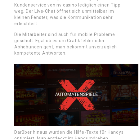
Kundenservice von nv casino lediglich einen Tipp
weg. Der Live-Chat öffnet sich unmittelbar im
kleinen Fenster, was die Kommunikation sehr
erleichtert.
Die Mitarbeiter sind auch für mobile Probleme
geschult. Egal ob es um Grafikfehler oder
Abhebungen geht, man bekommt unverzüglich
kompetente Antworten.
Darüber hinaus wurden die Hilfe-Texte für Handys
optimiert. Man entdeckt im Handumdrehen