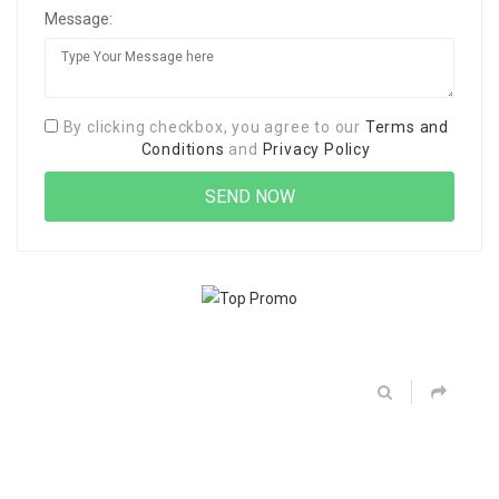
Message:
By clicking checkbox, you agree to our
Terms and
Conditions
and
Privacy Policy