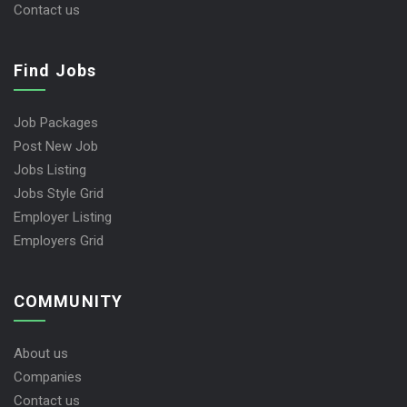
Contact us
Find Jobs
Job Packages
Post New Job
Jobs Listing
Jobs Style Grid
Employer Listing
Employers Grid
COMMUNITY
About us
Companies
Contact us