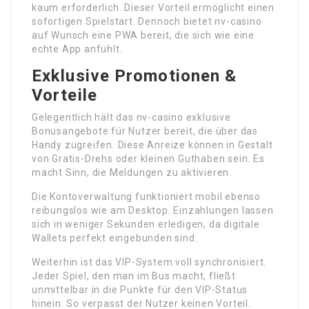
kaum erforderlich. Dieser Vorteil ermöglicht einen
sofortigen Spielstart. Dennoch bietet nv-casino
auf Wunsch eine PWA bereit, die sich wie eine
echte App anfühlt.
Exklusive Promotionen &
Vorteile
Gelegentlich hält das nv-casino exklusive
Bonusangebote für Nutzer bereit, die über das
Handy zugreifen. Diese Anreize können in Gestalt
von Gratis-Drehs oder kleinen Guthaben sein. Es
macht Sinn, die Meldungen zu aktivieren.
Die Kontoverwaltung funktioniert mobil ebenso
reibungslos wie am Desktop. Einzahlungen lassen
sich in weniger Sekunden erledigen, da digitale
Wallets perfekt eingebunden sind.
Weiterhin ist das VIP-System voll synchronisiert.
Jeder Spiel, den man im Bus macht, fließt
unmittelbar in die Punkte für den VIP-Status
hinein. So verpasst der Nutzer keinen Vorteil.