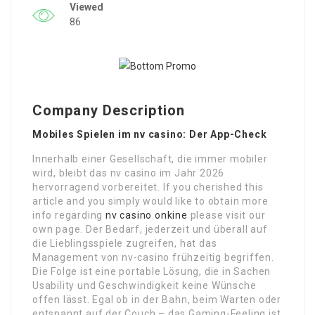
Viewed
86
Company Description
Mobiles Spielen im nv casino: Der App-Check
Innerhalb einer Gesellschaft, die immer mobiler
wird, bleibt das nv casino im Jahr 2026
hervorragend vorbereitet. If you cherished this
article and you simply would like to obtain more
info regarding
nv casino onkine
please visit our
own page. Der Bedarf, jederzeit und überall auf
die Lieblingsspiele zugreifen, hat das
Management von nv-casino frühzeitig begriffen.
Die Folge ist eine portable Lösung, die in Sachen
Usability und Geschwindigkeit keine Wünsche
offen lässt. Egal ob in der Bahn, beim Warten oder
entspannt auf der Couch – das Gaming-Feeling ist