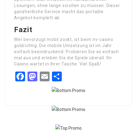
Lösungen, ohne lange scrollen zu müssen. Dieser
ganzheitliche Service macht das portable
Angebot komplett ab.
Fazit
Wer bevorzugt mobil zockt, ist beim nv-casino
goldrichtig. Die mobile Umsetzung ist im Jahr
einfach beeindruckend. Probieren Sie es einfach
mal aus und erleben Sie die Spiele überall. Ihr
Casino wartet in Ihrer Tasche. Viel Spaß!
Facebook
Mastodon
Email
Share