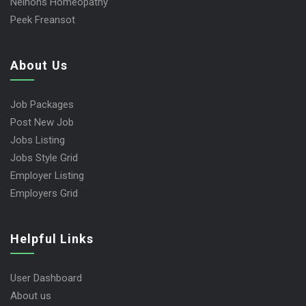
Nelnons Homeopathy
Peek Freansot
About Us
Job Packages
Post New Job
Jobs Listing
Jobs Style Grid
Employer Listing
Employers Grid
Helpful Links
User Dashboard
About us