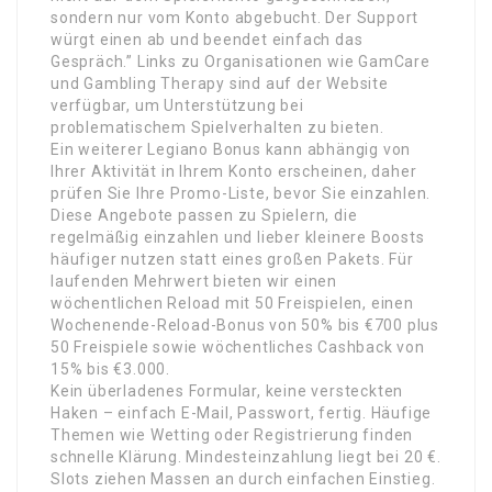
sondern nur vom Konto abgebucht. Der Support
würgt einen ab und beendet einfach das
Gespräch.” Links zu Organisationen wie GamCare
und Gambling Therapy sind auf der Website
verfügbar, um Unterstützung bei
problematischem Spielverhalten zu bieten.
Ein weiterer Legiano Bonus kann abhängig von
Ihrer Aktivität in Ihrem Konto erscheinen, daher
prüfen Sie Ihre Promo-Liste, bevor Sie einzahlen.
Diese Angebote passen zu Spielern, die
regelmäßig einzahlen und lieber kleinere Boosts
häufiger nutzen statt eines großen Pakets. Für
laufenden Mehrwert bieten wir einen
wöchentlichen Reload mit 50 Freispielen, einen
Wochenende-Reload-Bonus von 50% bis €700 plus
50 Freispiele sowie wöchentliches Cashback von
15% bis €3.000.
Kein überladenes Formular, keine versteckten
Haken – einfach E-Mail, Passwort, fertig. Häufige
Themen wie Wetting oder Registrierung finden
schnelle Klärung. Mindesteinzahlung liegt bei 20 €.
Slots ziehen Massen an durch einfachen Einstieg.