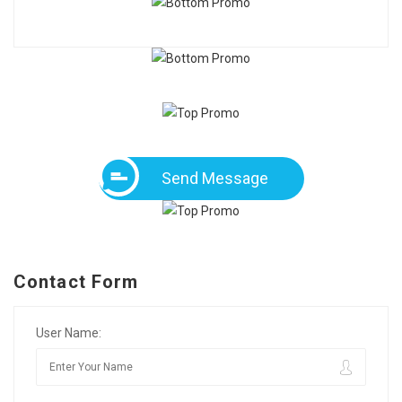
Send Message
Contact Form
User Name: