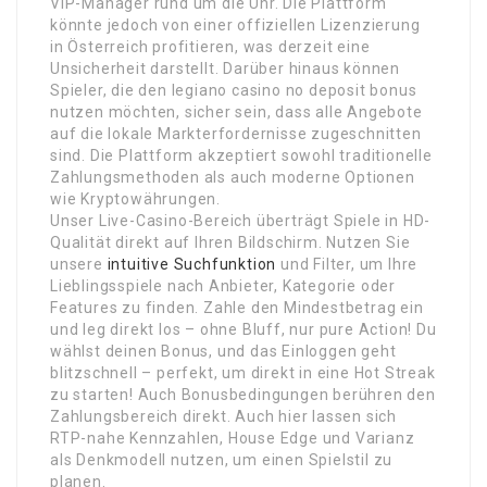
VIP-Manager rund um die Uhr. Die Plattform
könnte jedoch von einer offiziellen Lizenzierung
in Österreich profitieren, was derzeit eine
Unsicherheit darstellt. Darüber hinaus können
Spieler, die den legiano casino no deposit bonus
nutzen möchten, sicher sein, dass alle Angebote
auf die lokale Markterfordernisse zugeschnitten
sind. Die Plattform akzeptiert sowohl traditionelle
Zahlungsmethoden als auch moderne Optionen
wie Kryptowährungen.
Unser Live-Casino-Bereich überträgt Spiele in HD-
Qualität direkt auf Ihren Bildschirm. Nutzen Sie
unsere
intuitive Suchfunktion
und Filter, um Ihre
Lieblingsspiele nach Anbieter, Kategorie oder
Features zu finden. Zahle den Mindestbetrag ein
und leg direkt los – ohne Bluff, nur pure Action! Du
wählst deinen Bonus, und das Einloggen geht
blitzschnell – perfekt, um direkt in eine Hot Streak
zu starten! Auch Bonusbedingungen berühren den
Zahlungsbereich direkt. Auch hier lassen sich
RTP-nahe Kennzahlen, House Edge und Varianz
als Denkmodell nutzen, um einen Spielstil zu
planen.