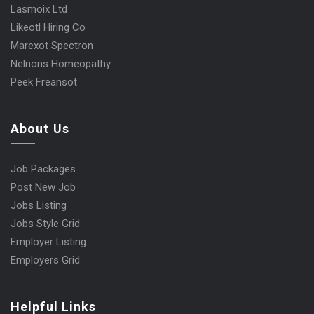
Lasmoix Ltd
Likeotl Hiring Co
Marexot Spectron
Nelnons Homeopathy
Peek Freansot
About Us
Job Packages
Post New Job
Jobs Listing
Jobs Style Grid
Employer Listing
Employers Grid
Helpful Links