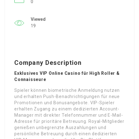
0
Viewed
19
Company Description
Exklusives VIP Online Casino für High Roller &
Connaisseure
Spieler können biometrische Anmeldung nutzen
und erhalten Push-Benachrichtigungen für neue
Promotionen und Bonusangebote. VIP-Spieler
erhalten Zugang zu einem dedizierten Account-
Manager mit direkter Telefonnummer und E-Mail-
Adresse für prioritäre Betreuung. Royal-Mitglieder
genießen unbegrenzte Auszahlungen und
persönliche Betreuung durch einen dedizierten