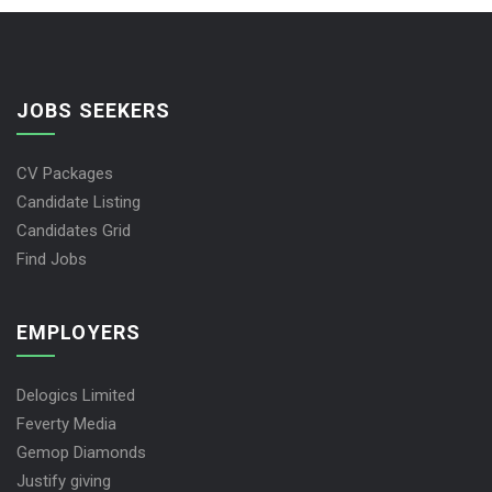
JOBS SEEKERS
CV Packages
Candidate Listing
Candidates Grid
Find Jobs
EMPLOYERS
Delogics Limited
Feverty Media
Gemop Diamonds
Justify giving