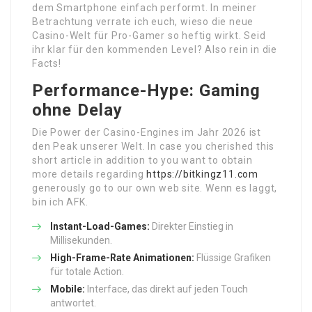
dem Smartphone einfach performt. In meiner
Betrachtung verrate ich euch, wieso die neue
Casino-Welt für Pro-Gamer so heftig wirkt. Seid
ihr klar für den kommenden Level? Also rein in die
Facts!
Performance-Hype: Gaming
ohne Delay
Die Power der Casino-Engines im Jahr 2026 ist
den Peak unserer Welt. In case you cherished this
short article in addition to you want to obtain
more details regarding
https://bitkingz11.com
generously go to our own web site. Wenn es laggt,
bin ich AFK.
Instant-Load-Games:
Direkter Einstieg in
Millisekunden.
High-Frame-Rate Animationen:
Flüssige Grafiken
für totale Action.
Mobile:
Interface, das direkt auf jeden Touch
antwortet.