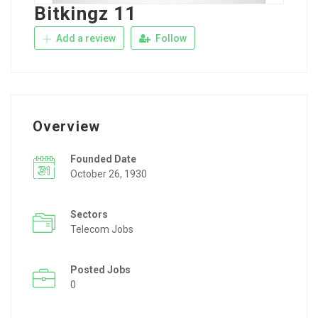
Bitkingz 11
Add a review
Follow
Overview
Founded Date
October 26, 1930
Sectors
Telecom Jobs
Posted Jobs
0