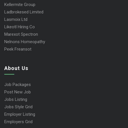
Kellermite Group
Ladbrokesed Limited
Lasmoix Ltd
Likeotl Hiring Co
Marexot Spectron
Nelnons Homeopathy
Peek Freansot
About Us
Job Packages
Post New Job
Jobs Listing
Jobs Style Grid
Employer Listing
Employers Grid