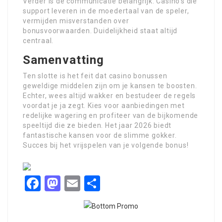
Verder is de communicatie belangrijk. Casino’s die
support leveren in de moedertaal van de speler,
vermijden misverstanden over
bonusvoorwaarden. Duidelijkheid staat altijd
centraal.
Samenvatting
Ten slotte is het feit dat casino bonussen
geweldige middelen zijn om je kansen te boosten.
Echter, wees altijd wakker en bestudeer de regels
voordat je ja zegt. Kies voor aanbiedingen met
redelijke wagering en profiteer van de bijkomende
speeltijd die ze bieden. Het jaar 2026 biedt
fantastische kansen voor de slimme gokker.
Succes bij het vrijspelen van je volgende bonus!
Facebook
Mastodon
Email
Share