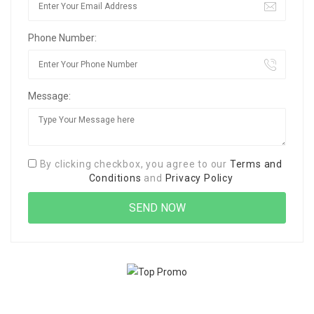
Phone Number:
Message:
By clicking checkbox, you agree to our
Terms and
Conditions
and
Privacy Policy