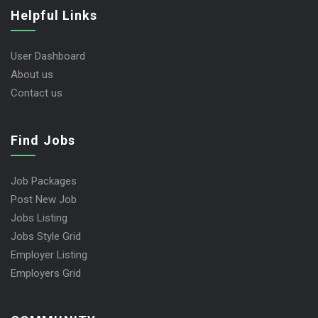
Helpful Links
User Dashboard
About us
Contact us
Find Jobs
Job Packages
Post New Job
Jobs Listing
Jobs Style Grid
Employer Listing
Employers Grid