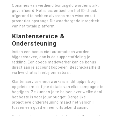
Opnames van verdiend bonusgeld worden strikt
geverifieerd. Het is essentieel om het ID-check
afgerond te hebben alvorens men winsten uit
promoties opvraagt. Dit waarborgt de integriteit
van het totale platform.
Klantenservice &
Ondersteuning
Indien een bonus niet automatisch worden
bijgeschreven, dan is de supportafdeling je
redding. Een goede medewerker kan de bonus
direct aan je account koppelen. Beschikbaarheid
via live chat is hierbij onmisbaar.
Klantenservice-medewerkers in dit tijdperk zijn
opgeleid om de fijne details van elke campagne te
begrijpen. Ze kunnen je te helpen over welke deal
het beste is voor jouw budget. Dergelijke
proactieve ondersteuning maakt het verschil
tussen een goed en een uitstekend casino.