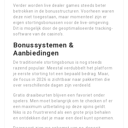
Verder worden live dealer games steeds beter
betrokken in de bonusstructuren. Voorheen waren
deze niet toegestaan, maar momenteel zijn er
eigen stortingsbonussen voor de live-omgeving.
Dit is mogelijk door de geoptimaliseerde tracking-
software van de casino’s.
Bonussystemen &
Aanbiedingen
De traditionele stortingsbonus is nog steeds
razend populair. Meestal verdubbelt het platform
je eerste storting tot een bepaald bedrag. Maar,
de focus in 2026 is zichtbaar naar pakketten die
over verschillende dagen zijn verdeeld.
Gratis draaibeurten blijven een favoriet onder
spelers. Men moet belangrijk om te checken of er
een maximum uitbetaling op deze spins geldt.
Niks is zo frustrerend als een grote prijs behalen
en ontdekken dat je maar een deel kunt opnemen.