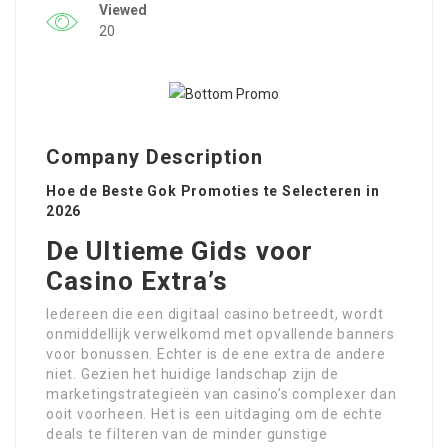
Viewed
20
Company Description
Hoe de Beste Gok Promoties te Selecteren in
2026
De Ultieme Gids voor
Casino Extra’s
Iedereen die een digitaal casino betreedt, wordt
onmiddellijk verwelkomd met opvallende banners
voor bonussen. Echter is de ene extra de andere
niet. Gezien het huidige landschap zijn de
marketingstrategieën van casino’s complexer dan
ooit voorheen. Het is een uitdaging om de echte
deals te filteren van de minder gunstige