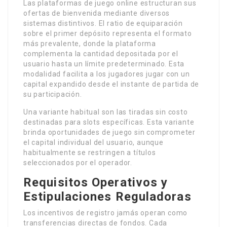
Las plataformas de juego online estructuran sus
ofertas de bienvenida mediante diversos
sistemas distintivos. El ratio de equiparación
sobre el primer depósito representa el formato
más prevalente, donde la plataforma
complementa la cantidad depositada por el
usuario hasta un límite predeterminado. Esta
modalidad facilita a los jugadores jugar con un
capital expandido desde el instante de partida de
su participación.
Una variante habitual son las tiradas sin costo
destinadas para slots específicas. Esta variante
brinda oportunidades de juego sin comprometer
el capital individual del usuario, aunque
habitualmente se restringen a títulos
seleccionados por el operador.
Requisitos Operativos y
Estipulaciones Reguladoras
Los incentivos de registro jamás operan como
transferencias directas de fondos. Cada