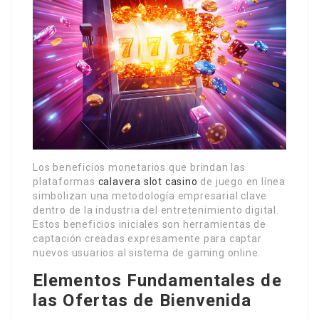
Los beneficios monetarios que brindan las
plataformas
calavera slot casino
de juego en línea
simbolizan una metodología empresarial clave
dentro de la industria del entretenimiento digital.
Estos beneficios iniciales son herramientas de
captación creadas expresamente para captar
nuevos usuarios al sistema de gaming online.
Elementos Fundamentales de
las Ofertas de Bienvenida