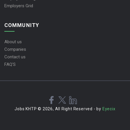
Employers Grid
COMMUNITY
About us
Companies
Contact us
FAQ’S
Jobs KHTP © 2026, All Right Reserved - by
Eyecix