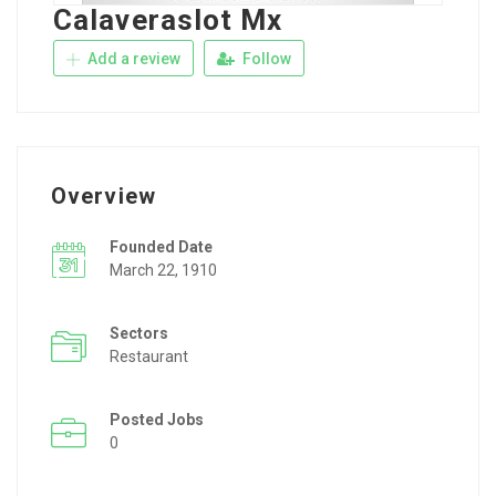
Calaveraslot Mx
Add a review
Follow
Overview
Founded Date
March 22, 1910
Sectors
Restaurant
Posted Jobs
0