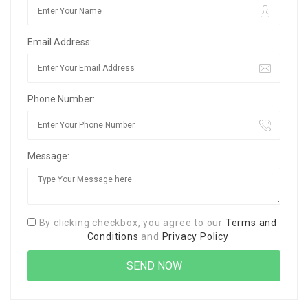
Email Address:
Phone Number:
Message:
By clicking checkbox, you agree to our
Terms and
Conditions
and
Privacy Policy