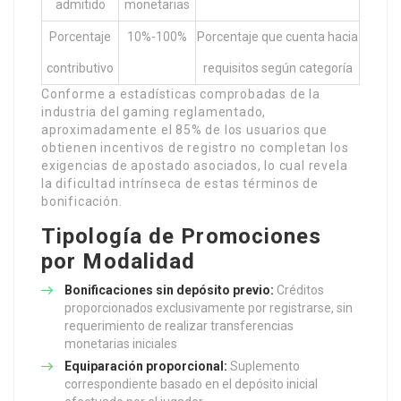
admitido
monetarias
Porcentaje
10%-100%
Porcentaje que cuenta hacia
contributivo
requisitos según categoría
Conforme a estadísticas comprobadas de la
industria del gaming reglamentado,
aproximadamente el 85% de los usuarios que
obtienen incentivos de registro no completan los
exigencias de apostado asociados, lo cual revela
la dificultad intrínseca de estas términos de
bonificación.
Tipología de Promociones
por Modalidad
Bonificaciones sin depósito previo:
Créditos
proporcionados exclusivamente por registrarse, sin
requerimiento de realizar transferencias
monetarias iniciales
Equiparación proporcional:
Suplemento
correspondiente basado en el depósito inicial