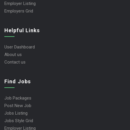
Employer Listing
Employers Grid
Helpful Links
User Dashboard
About us
Contact us
Find Jobs
Job Packages
Post New Job
Jobs Listing
Jobs Style Grid
Employer Listing