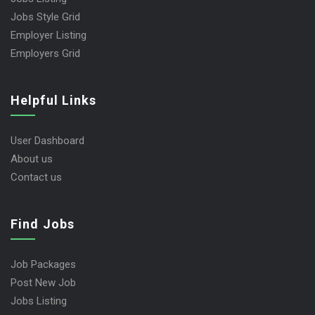
Jobs Style Grid
Employer Listing
Employers Grid
Helpful Links
User Dashboard
About us
Contact us
Find Jobs
Job Packages
Post New Job
Jobs Listing