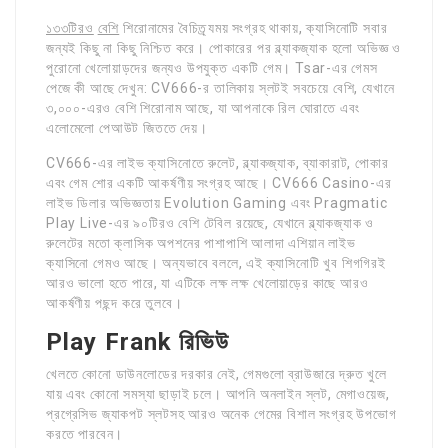
১৩৩টিরও
বেশি
শিরোনামের বৈচিত্র্যময় সংগ্রহ থাকায়, ক্যাসিনোটি সবার
জন্যই কিছু না কিছু নিশ্চিত করে। পোকারের পর ব্ল্যাকজ্যাক হলো অভিজ্ঞ ও
পুরোনো খেলোয়াড়দের জন্যও উপযুক্ত একটি গেম। Tsar-এর গেমস
পেজে কী আছে দেখুন: CV666-র তালিকায় স্লটই সবচেয়ে বেশি, যেখানে
৩,০০০-এরও বেশি শিরোনাম আছে, যা আপনাকে রিল ঘোরাতে এবং
এলোমেলো পেআউট জিততে দেয়।
CV666-এর লাইভ ক্যাসিনোতে রুলেট, ব্ল্যাকজ্যাক, ব্যাকারাট, পোকার
এবং গেম শোর একটি আকর্ষণীয় সংগ্রহ আছে। CV666 Casino-এর
লাইভ ডিলার অভিজ্ঞতায় Evolution Gaming এবং Pragmatic
Play Live-এর ৯০টিরও বেশি টেবিল রয়েছে, যেখানে ব্ল্যাকজ্যাক ও
রুলেটের মতো ক্লাসিক অপশনের পাশাপাশি আলাদা এশিয়ান লাইভ
ক্যাসিনো গেমও আছে। অন্যভাবে বললে, এই ক্যাসিনোটি খুব শিগগিরই
আরও ভালো হতে পারে, যা এটিকে লক্ষ লক্ষ খেলোয়াড়ের কাছে আরও
আকর্ষণীয় পছন্দ করে তুলবে।
Play Frank রিভিউ
খেলতে কোনো ডাউনলোডের দরকার নেই, গেমগুলো ব্রাউজারে দ্রুত খুলে
যায় এবং কোনো সমস্যা ছাড়াই চলে। আপনি অনলাইন স্লট, মেগাওয়েজ,
প্রগ্রেসিভ জ্যাকপট স্লটসহ আরও অনেক গেমের বিশাল সংগ্রহ উপভোগ
করতে পারবেন।