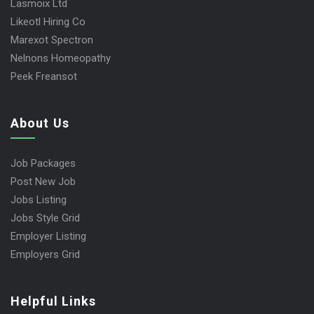
Lasmoix Ltd
Likeotl Hiring Co
Marexot Spectron
Nelnons Homeopathy
Peek Freansot
About Us
Job Packages
Post New Job
Jobs Listing
Jobs Style Grid
Employer Listing
Employers Grid
Helpful Links