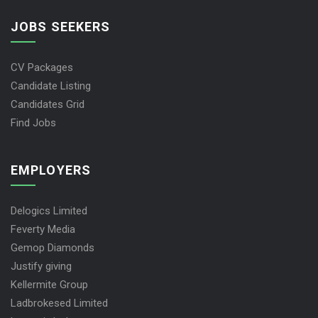
JOBS SEEKERS
CV Packages
Candidate Listing
Candidates Grid
Find Jobs
EMPLOYERS
Delogics Limited
Feverty Media
Gemop Diamonds
Justify giving
Kellermite Group
Ladbrokesed Limited