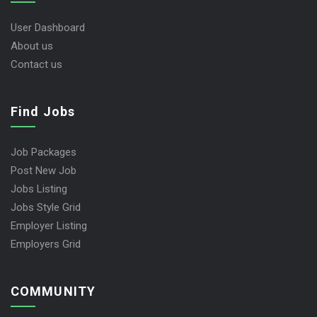
User Dashboard
About us
Contact us
Find Jobs
Job Packages
Post New Job
Jobs Listing
Jobs Style Grid
Employer Listing
Employers Grid
COMMUNITY