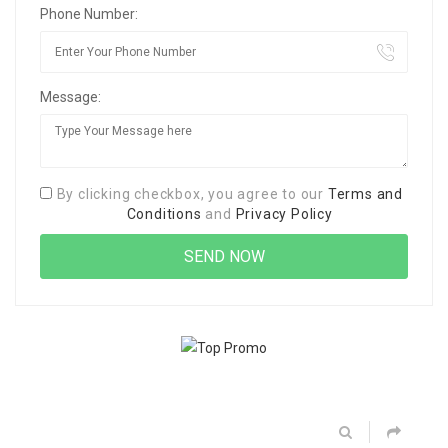
Phone Number:
Message:
By clicking checkbox, you agree to our
Terms and
Conditions
and
Privacy Policy