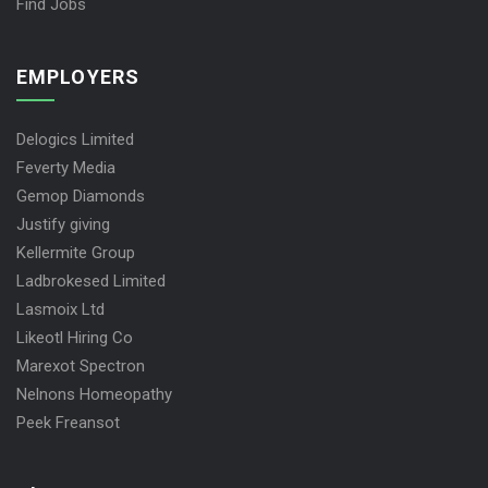
Find Jobs
EMPLOYERS
Delogics Limited
Feverty Media
Gemop Diamonds
Justify giving
Kellermite Group
Ladbrokesed Limited
Lasmoix Ltd
Likeotl Hiring Co
Marexot Spectron
Nelnons Homeopathy
Peek Freansot