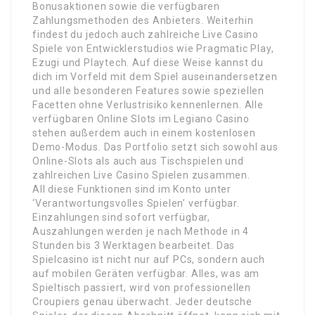
Bonusaktionen sowie die verfügbaren
Zahlungsmethoden des Anbieters. Weiterhin
findest du jedoch auch zahlreiche Live Casino
Spiele von Entwicklerstudios wie Pragmatic Play,
Ezugi und Playtech. Auf diese Weise kannst du
dich im Vorfeld mit dem Spiel auseinandersetzen
und alle besonderen Features sowie speziellen
Facetten ohne Verlustrisiko kennenlernen. Alle
verfügbaren Online Slots im Legiano Casino
stehen außerdem auch in einem kostenlosen
Demo-Modus. Das Portfolio setzt sich sowohl aus
Online-Slots als auch aus Tischspielen und
zahlreichen Live Casino Spielen zusammen.
All diese Funktionen sind im Konto unter
‘Verantwortungsvolles Spielen’ verfügbar.
Einzahlungen sind sofort verfügbar,
Auszahlungen werden je nach Methode in 4
Stunden bis 3 Werktagen bearbeitet. Das
Spielcasino ist nicht nur auf PCs, sondern auch
auf mobilen Geräten verfügbar. Alles, was am
Spieltisch passiert, wird von professionellen
Croupiers genau überwacht. Jeder deutsche