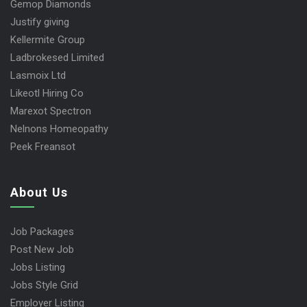
Gemop Diamonds
Justify giving
Kellermite Group
Ladbrokesed Limited
Lasmoix Ltd
Likeotl Hiring Co
Marexot Spectron
Nelnons Homeopathy
Peek Freansot
About Us
Job Packages
Post New Job
Jobs Listing
Jobs Style Grid
Employer Listing