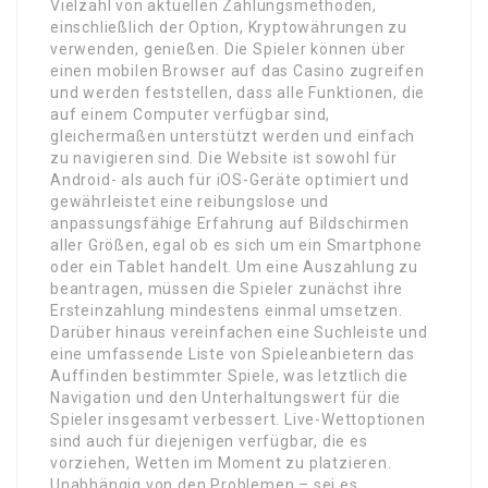
Vielzahl von aktuellen Zahlungsmethoden,
einschließlich der Option, Kryptowährungen zu
verwenden, genießen. Die Spieler können über
einen mobilen Browser auf das Casino zugreifen
und werden feststellen, dass alle Funktionen, die
auf einem Computer verfügbar sind,
gleichermaßen unterstützt werden und einfach
zu navigieren sind. Die Website ist sowohl für
Android- als auch für iOS-Geräte optimiert und
gewährleistet eine reibungslose und
anpassungsfähige Erfahrung auf Bildschirmen
aller Größen, egal ob es sich um ein Smartphone
oder ein Tablet handelt. Um eine Auszahlung zu
beantragen, müssen die Spieler zunächst ihre
Ersteinzahlung mindestens einmal umsetzen.
Darüber hinaus vereinfachen eine Suchleiste und
eine umfassende Liste von Spieleanbietern das
Auffinden bestimmter Spiele, was letztlich die
Navigation und den Unterhaltungswert für die
Spieler insgesamt verbessert. Live-Wettoptionen
sind auch für diejenigen verfügbar, die es
vorziehen, Wetten im Moment zu platzieren.
Unabhängig von den Problemen – sei es