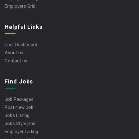
Employers Grid
Helpful Links
User Dashboard
About us
Contact us
Find Jobs
Job Packages
Post New Job
Jobs Listing
Jobs Style Grid
Employer Listing