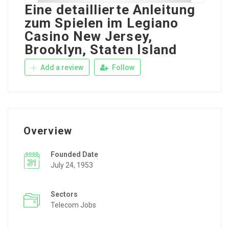
Eine detaillierte Anleitung
zum Spielen im Legiano
Casino New Jersey,
Brooklyn, Staten Island
Add a review
Follow
Overview
Founded Date
July 24, 1953
Sectors
Telecom Jobs