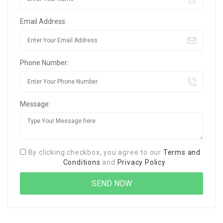
Email Address:
Phone Number:
Message:
By clicking checkbox, you agree to our
Terms and
Conditions
and
Privacy Policy