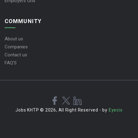
Employers Grid
COMMUNITY
About us
Companies
Contact us
FAQ’S
Jobs KHTP © 2026, All Right Reserved - by
Eyecix