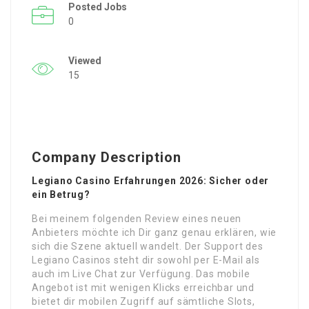
Posted Jobs
0
Viewed
15
Company Description
Legiano Casino Erfahrungen 2026: Sicher oder
ein Betrug?
Bei meinem folgenden Review eines neuen
Anbieters möchte ich Dir ganz genau erklären, wie
sich die Szene aktuell wandelt. Der Support des
Legiano Casinos steht dir sowohl per E-Mail als
auch im Live Chat zur Verfügung. Das mobile
Angebot ist mit wenigen Klicks erreichbar und
bietet dir mobilen Zugriff auf sämtliche Slots,