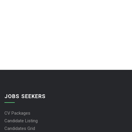
JOBS SEEKERS
CV Packages
Candidate Listing
Candidates Grid