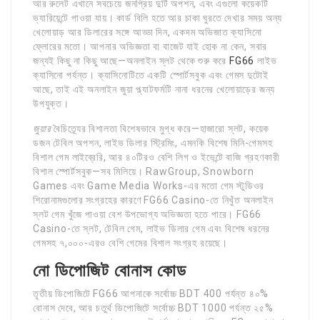
আর রুলেট এখানে সবচেয়ে জনপ্রিয় দুটি অপশন, এবং এগুলো কয়েকটি
ভ্যারিয়েন্টে পাওয়া যায়। কার্ড বিলি হতে আর চাকা ঘুরতে দেখার সময় অন্য
খেলোয়াড় আর ডিলারের সঙ্গে আড্ডা দিন, একদম অভিজাত ক্যাসিনো
ফ্লোরের মতো। আপনার অভিজ্ঞতা বা বাজেট যাই হোক না কেন, সবার
জন্যই কিছু না কিছু আছে—অনলাইন স্লট থেকে শুরু করে
FG66
লাইভ
ক্যাসিনো পর্যন্ত। ক্যাসিনোটিতে একটি স্পোর্টসবুক এবং গেমস দুটোই
আছে, তাই এই অনলাইন জুয়া প্ল্যাটফর্মটি নানা ধরনের খেলোয়াড়ের জন্য
উপযুক্ত।
জুয়ার
বৈচিত্র্যের বিশালতা বিশেষভাবে মুগ্ধ করে—হাজারো স্লট, কয়েক
ডজন টেবিল অপশন, লাইভ ডিলার স্ট্রিমিং, এমনকি বিশেষ মিনি-গেমসহ
বিশাল গেম লাইব্রেরি, আর ৪০টিরও বেশি লিগ ও ইভেন্টে বাজি গ্রহণকারী
বিশাল স্পোর্টসবুক—সব মিলিয়ে। RawGroup, Snowborn
Games এবং Game Media Works-এর মতো গেম স্টুডিওর
শিরোনামগুলোর সংগ্রহের কারণে FG66 Casino-তে নিখুঁত অনলাইন
স্লট গেম খুঁজে পাওয়া বেশ উপভোগ্য অভিজ্ঞতা হতে পারে। FG66
Casino-তে স্লট, টেবিল গেম, লাইভ ডিলার গেম এবং বিশেষ ধরনের
গেমসহ ৭,০০০-এরও বেশি গেমের বিশাল সংগ্রহ রয়েছে।
নো ডিপোজিট বোনাস কোড
তৃতীয় ডিপোজিটে FG66 আপনাকে সর্বোচ্চ BDT 400 পর্যন্ত ৪০%
বোনাস দেবে, আর চতুর্থ ডিপোজিটে সর্বোচ্চ BDT 1000 পর্যন্ত ২৫%