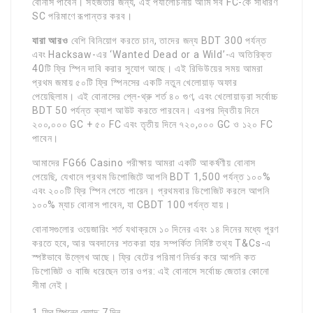
বোনাস পাবেন। সহজতার জন্য, এই পর্যালোচনায় আমি সব FC-কে সাধারণ
SC পরিমাণে রূপান্তর করব।
যারা আরও
বেশি বিনিয়োগ করতে চান, তাদের জন্য BDT 300 পর্যন্ত
এবং Hacksaw-এর ‘Wanted Dead or a Wild’-এ অতিরিক্ত
40টি ফ্রি স্পিন দাবি করার সুযোগ আছে। এই রিভিউয়ের সময় আমরা
প্রথম জমায় ৫০টি ফ্রি স্পিনসের একটি নতুন খেলোয়াড় অফার
পেয়েছিলাম। এই বোনাসের প্লে-থ্রু শর্ত ৪০ গুণ, এবং খেলোয়াড়রা সর্বোচ্চ
BDT 50 পর্যন্ত ক্যাশ আউট করতে পারবেন। এরপর দ্বিতীয় দিনে
২০০,০০০ GC + ৫০ FC এবং তৃতীয় দিনে ৭২০,০০০ GC ও ১২০ FC
পাবেন।
আমাদের FG66 Casino পরীক্ষায় আমরা একটি আকর্ষণীয় বোনাস
পেয়েছি, যেখানে প্রথম ডিপোজিটে আপনি BDT 1,500 পর্যন্ত ১০০%
এবং ২০০টি ফ্রি স্পিন পেতে পারেন। প্রথমবার ডিপোজিট করলে আপনি
১০০% ম্যাচ বোনাস পাবেন, যা CBDT 100 পর্যন্ত যায়।
বোনাসগুলোর ওয়েজারিং শর্ত যথাক্রমে ১০ দিনের এবং ১৪ দিনের মধ্যে পূরণ
করতে হবে, আর অবদানের শতকরা হার সম্পর্কিত নির্দিষ্ট তথ্য T&Cs-এ
স্পষ্টভাবে উল্লেখ আছে। ফ্রি বেটের পরিমাণ নির্ভর করে আপনি কত
ডিপোজিট ও বাজি ধরেছেন তার ওপর: এই বোনাসে সর্বোচ্চ জেতার কোনো
সীমা নেই।
ফ্রি স্পিনের মেয়াদ: 7 দিন