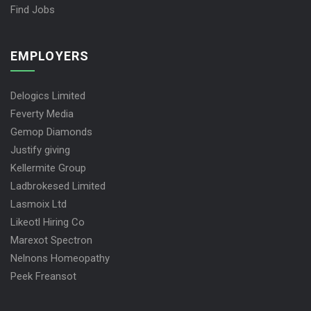
Find Jobs
EMPLOYERS
Delogics Limited
Feverty Media
Gemop Diamonds
Justify giving
Kellermite Group
Ladbrokesed Limited
Lasmoix Ltd
Likeotl Hiring Co
Marexot Spectron
Nelnons Homeopathy
Peek Freansot