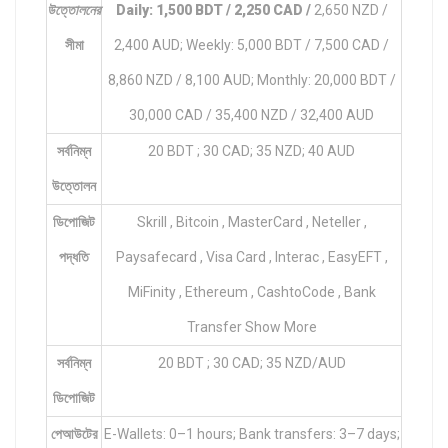
উত্তোলনের
Daily: 1,500 BDT / 2,250 CAD /
2,650 NZD /
সীমা
2,400 AUD; Weekly: 5,000 BDT / 7,500 CAD /
8,860 NZD / 8,100 AUD; Monthly: 20,000 BDT /
30,000 CAD / 35,400 NZD / 32,400 AUD
সর্বনিম্ন
20 BDT ; 30 CAD; 35 NZD; 40 AUD
উত্তোলন
ডিপোজিট
Skrill , Bitcoin , MasterCard , Neteller ,
পদ্ধতি
Paysafecard , Visa Card , Interac , EasyEFT ,
MiFinity , Ethereum , CashtoCode , Bank
Transfer Show More
সর্বনিম্ন
20 BDT ; 30 CAD; 35 NZD/AUD
ডিপোজিট
পেআউটের
E-Wallets: 0–1 hours; Bank transfers: 3–7 days;