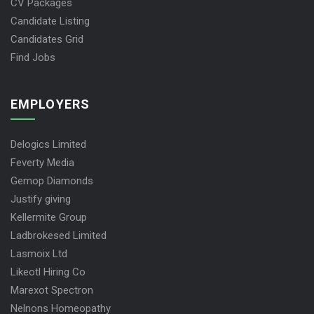
CV Packages
Candidate Listing
Candidates Grid
Find Jobs
EMPLOYERS
Delogics Limited
Feverty Media
Gemop Diamonds
Justify giving
Kellermite Group
Ladbrokesed Limited
Lasmoix Ltd
Likeotl Hiring Co
Marexot Spectron
Nelnons Homeopathy