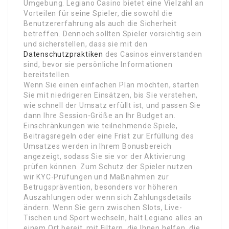
Umgebung. Legiano Casino bietet eine Vielzahl an
Vorteilen für seine Spieler, die sowohl die
Benutzererfahrung als auch die Sicherheit
betreffen. Dennoch sollten Spieler vorsichtig sein
und sicherstellen, dass sie mit den
Datenschutzpraktiken
des Casinos einverstanden
sind, bevor sie persönliche Informationen
bereitstellen.
Wenn Sie einen einfachen Plan möchten, starten
Sie mit niedrigeren Einsätzen, bis Sie verstehen,
wie schnell der Umsatz erfüllt ist, und passen Sie
dann Ihre Session-Größe an Ihr Budget an.
Einschränkungen wie teilnehmende Spiele,
Beitragsregeln oder eine Frist zur Erfüllung des
Umsatzes werden in Ihrem Bonusbereich
angezeigt, sodass Sie sie vor der Aktivierung
prüfen können. Zum Schutz der Spieler nutzen
wir KYC-Prüfungen und Maßnahmen zur
Betrugsprävention, besonders vor höheren
Auszahlungen oder wenn sich Zahlungsdetails
ändern. Wenn Sie gern zwischen Slots, Live-
Tischen und Sport wechseln, hält Legiano alles an
einem Ort bereit, mit Filtern, die Ihnen helfen, die