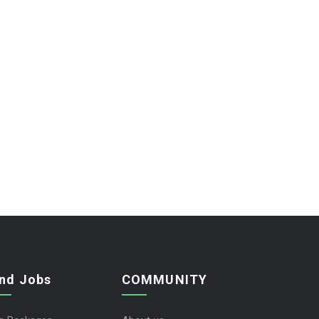
ind Jobs
COMMUNITY