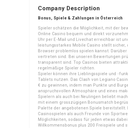
Company Description
Bonus, Spiele & Zahlungen in Österreich
Spieler schätzen die Möglichkeit, mit der 
Online Casino bequem und direkt vorzunehm
Uhr per E-Mail und Livechat erreichbar ist un
leistungsstarkes Mobile Casino stellt sicher
Browser problemlos spielen kannst. Darüber 
vertreten sind. Bei unseren Bewertungen pr
transparent sind. Top Casinos bieten attrakt
regelmäßige Spieler richten.
Spieler können ihre Lieblingsspiele und -fu
Tablets nutzen. Das Clash von Legiano Casin
€ zu gewinnen, indem man Punkte und Burgen
anspruchsvollen Atmosphäre und eines make
Spielern als auch bei Neulingen beliebt mach
mit einem grosszügigen Bonusmatch begrüsst
Palette der angebotenen Spiele bereitstellt
Casinospielen als auch Freunde von Sportwett
Möglichkeiten, sodass für jeden etwas dabei i
Willkommensbonus plus 200 Freispiele und st