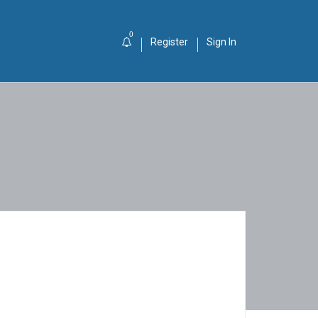
0
Register
Sign In