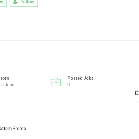
ew
Follow
ctors
Posted Jobs
es Jobs
0
C