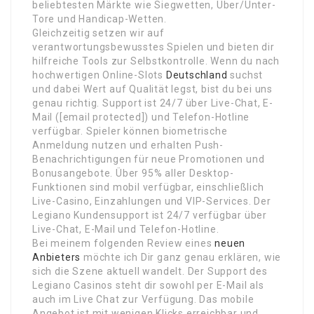
beliebtesten Märkte wie Siegwetten, Über/Unter-
Tore und Handicap-Wetten.
Gleichzeitig setzen wir auf
verantwortungsbewusstes Spielen und bieten dir
hilfreiche Tools zur Selbstkontrolle. Wenn du nach
hochwertigen Online-Slots
Deutschland
suchst
und dabei Wert auf Qualität legst, bist du bei uns
genau richtig. Support ist 24/7 über Live-Chat, E-
Mail ([email protected]) und Telefon-Hotline
verfügbar. Spieler können biometrische
Anmeldung nutzen und erhalten Push-
Benachrichtigungen für neue Promotionen und
Bonusangebote. Über 95% aller Desktop-
Funktionen sind mobil verfügbar, einschließlich
Live-Casino, Einzahlungen und VIP-Services. Der
Legiano Kundensupport ist 24/7 verfügbar über
Live-Chat, E-Mail und Telefon-Hotline.
Bei meinem folgenden Review eines
neuen
Anbieters
möchte ich Dir ganz genau erklären, wie
sich die Szene aktuell wandelt. Der Support des
Legiano Casinos steht dir sowohl per E-Mail als
auch im Live Chat zur Verfügung. Das mobile
Angebot ist mit wenigen Klicks erreichbar und