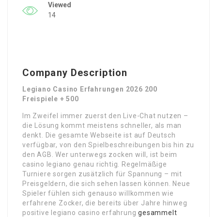
Viewed
14
Company Description
Legiano Casino Erfahrungen 2026 200
Freispiele + 500
Im Zweifel immer zuerst den Live-Chat nutzen –
die Lösung kommt meistens schneller, als man
denkt. Die gesamte Webseite ist auf Deutsch
verfügbar, von den Spielbeschreibungen bis hin zu
den AGB. Wer unterwegs zocken will, ist beim
casino legiano genau richtig. Regelmäßige
Turniere sorgen zusätzlich für Spannung – mit
Preisgeldern, die sich sehen lassen können. Neue
Spieler fühlen sich genauso willkommen wie
erfahrene Zocker, die bereits über Jahre hinweg
positive legiano casino erfahrung
gesammelt