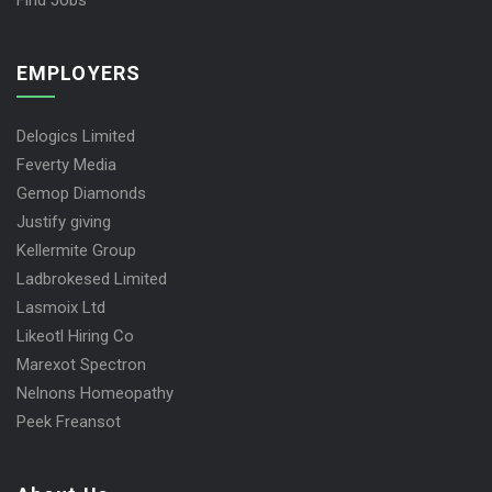
Find Jobs
EMPLOYERS
Delogics Limited
Feverty Media
Gemop Diamonds
Justify giving
Kellermite Group
Ladbrokesed Limited
Lasmoix Ltd
Likeotl Hiring Co
Marexot Spectron
Nelnons Homeopathy
Peek Freansot