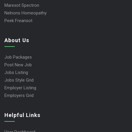
Marexot Spectron
Nelnons Homeopathy
Peek Freansot
About Us
Job Packages
Post New Job
Jobs Listing
Jobs Style Grid
Employer Listing
Employers Grid
Helpful Links