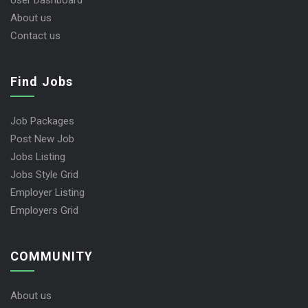
User Dashboard
About us
Contact us
Find Jobs
Job Packages
Post New Job
Jobs Listing
Jobs Style Grid
Employer Listing
Employers Grid
COMMUNITY
About us