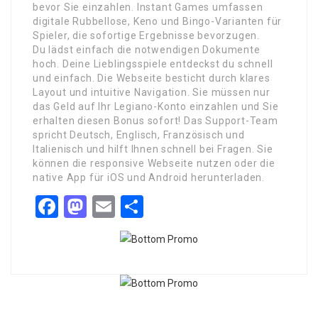
bevor Sie einzahlen. Instant Games umfassen
digitale Rubbellose, Keno und Bingo-Varianten für
Spieler, die sofortige Ergebnisse bevorzugen.
Du lädst einfach die notwendigen Dokumente
hoch. Deine Lieblingsspiele entdeckst du schnell
und einfach. Die Webseite besticht durch klares
Layout und intuitive Navigation. Sie müssen nur
das Geld auf Ihr Legiano-Konto einzahlen und Sie
erhalten diesen Bonus sofort! Das Support-Team
spricht Deutsch, Englisch, Französisch und
Italienisch und hilft Ihnen schnell bei Fragen. Sie
können die responsive Webseite nutzen oder die
native App für iOS und Android herunterladen.
Facebook
Mastodon
Email
Share