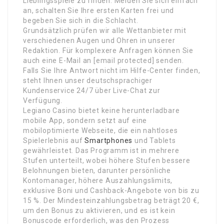
Lieblingsspiele zu finden. Melden Sie sich einfach
an, schalten Sie Ihre ersten Karten frei und
begeben Sie sich in die Schlacht.
Grundsätzlich prüfen wir alle Wettanbieter mit
verschiedenen Augen und Ohren in unserer
Redaktion. Für komplexere Anfragen können Sie
auch eine E-Mail an [email protected] senden.
Falls Sie Ihre Antwort nicht im Hilfe-Center finden,
steht Ihnen unser deutschsprachiger
Kundenservice 24/7 über Live-Chat zur
Verfügung.
Legiano Casino bietet keine herunterladbare
mobile App, sondern setzt auf eine
mobiloptimierte Webseite, die ein nahtloses
Spielerlebnis auf
Smartphones
und Tablets
gewährleistet. Das Programm ist in mehrere
Stufen unterteilt, wobei höhere Stufen bessere
Belohnungen bieten, darunter persönliche
Kontomanager, höhere Auszahlungslimits,
exklusive Boni und Cashback-Angebote von bis zu
15 %. Der Mindesteinzahlungsbetrag beträgt 20 €,
um den Bonus zu aktivieren, und es ist kein
Bonuscode erforderlich, was den Prozess