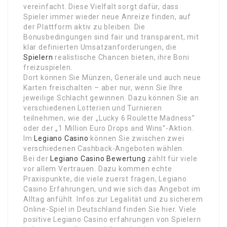
vereinfacht. Diese Vielfalt sorgt dafür, dass
Spieler immer wieder neue Anreize finden, auf
der Plattform aktiv zu bleiben. Die
Bonusbedingungen sind fair und transparent, mit
klar definierten Umsatzanforderungen, die
Spielern
realistische Chancen bieten, ihre Boni
freizuspielen.
Dort können Sie Münzen, Generäle und auch neue
Karten freischalten – aber nur, wenn Sie Ihre
jeweilige Schlacht gewinnen. Dazu können Sie an
verschiedenen Lotterien und Turnieren
teilnehmen, wie der „Lucky 6 Roulette Madness”
oder der „1 Million Euro Drops and Wins”-Aktion.
Im
Legiano Casino
können Sie zwischen zwei
verschiedenen Cashback-Angeboten wählen.
Bei der
Legiano Casino Bewertung
zählt für viele
vor allem Vertrauen. Dazu kommen echte
Praxispunkte, die viele zuerst fragen, Legiano
Casino Erfahrungen, und wie sich das Angebot im
Alltag anfühlt. Infos zur Legalität und zu sicherem
Online-Spiel in Deutschland finden Sie hier. Viele
positive Legiano Casino erfahrungen von Spielern