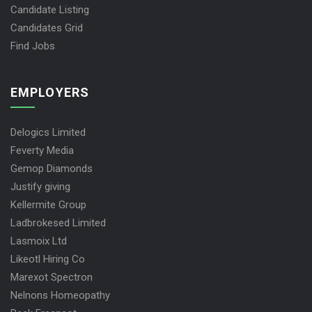
Candidate Listing
Candidates Grid
Find Jobs
EMPLOYERS
Delogics Limited
Feverty Media
Gemop Diamonds
Justify giving
Kellermite Group
Ladbrokesed Limited
Lasmoix Ltd
Likeotl Hiring Co
Marexot Spectron
Nelnons Homeopathy