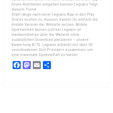
Store-Richtlinien umgehen können.Legiano folgt
diesem Trend.
Statt lange nach einer Legiano App in den Play
Stores suchen zu müssen, kannst Du einfach die
mobile Version der Website nutzen. Mobile
Sportwetten lassen sich bei Legiano im
Handumdrehen über die Website ohne
zusätzlichen Download platzieren – unsere
Bewertung 8/10. Legiano arbeitet mit über 50
verschiedenen Slot-Providern zusammen, um
eine maximale Spielvielfalt zu bieten.
Facebook
Mastodon
Email
Share