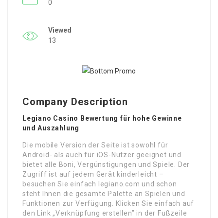
0
Viewed
13
Company Description
Legiano Casino Bewertung für hohe Gewinne
und Auszahlung
Die mobile Version der Seite ist sowohl für
Android- als auch für iOS-Nutzer geeignet und
bietet alle Boni, Vergünstigungen und Spiele. Der
Zugriff ist auf jedem Gerät kinderleicht –
besuchen Sie einfach legiano.com und schon
steht Ihnen die gesamte Palette an Spielen und
Funktionen zur Verfügung. Klicken Sie einfach auf
den Link „Verknüpfung erstellen” in der Fußzeile