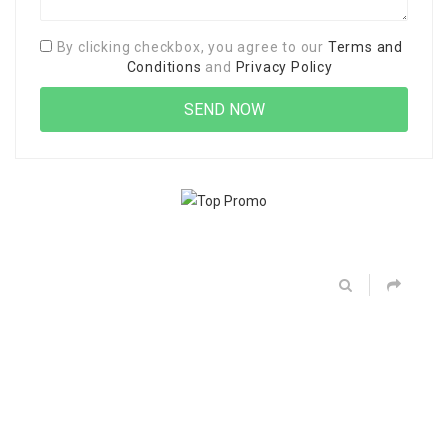
By clicking checkbox, you agree to our
Terms and
Conditions
and
Privacy Policy