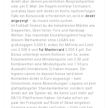
direkt über deinen persönlichen Ansprechpartner
oder per E-Mail. Die Regeln sind klar formuliert,
und alles lässt sich direkt im Konto nachverfolgen.
Falls ein Bonuscode erforderlich ist, wird er
direkt
angezeigt
– du musst nichts suchen.
Im Fußball findest du die beliebtesten Märkte wie
Siegwetten, Über/Unter-Tore und Handicap-
Wetten. Das maximale Einzahlungslimit liegt bei
diesem Wettanbieter ohne LUGAS bei
großzügigen 5.000 €, wobei für MiFinity ein Limit
von 2.500 € und
für Mastercard
2.000 € gilt. Der
Bonus unterliegt einem Rollover von 5x, wobei
Einzelwetten eine Mindestquote von 2.00 und
Kombiwetten eine Mindestquote von 1.50 pro
Auswahl (mindestens 2) haben müssen. Der
legiano casino no deposit bonus wird beim
Anmelden direkt in Euro angezeigt – kein
Umrechnen, keine Abweichungen. Legiano ist kein
glattgebügelter Standardanbieter, sondern zielt
direkt auf die Spieler ab, die keine Lust mehr auf
08/15-Plattformen haben. Ich habe sofort ein
paar der Freispiele auf Book of Dead eingelöst,
Gewinne waren direkt verfügbar – fühlt sich fair