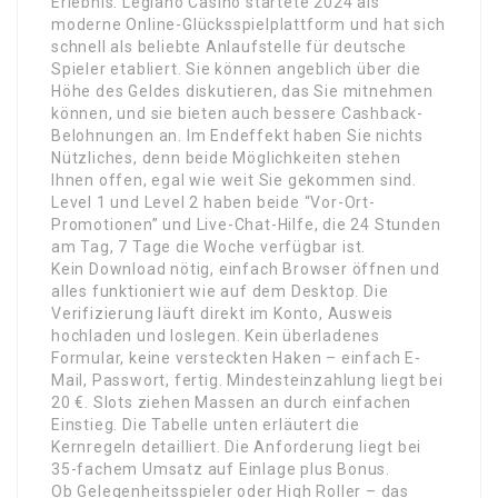
Erlebnis. Legiano Casino startete 2024 als
moderne Online-Glücksspielplattform und hat sich
schnell als beliebte Anlaufstelle für deutsche
Spieler etabliert. Sie können angeblich über die
Höhe des Geldes diskutieren, das Sie mitnehmen
können, und sie bieten auch bessere Cashback-
Belohnungen an. Im Endeffekt haben Sie nichts
Nützliches, denn beide Möglichkeiten stehen
Ihnen offen, egal wie weit Sie gekommen sind.
Level 1 und Level 2 haben beide “Vor-Ort-
Promotionen” und Live-Chat-Hilfe, die 24 Stunden
am Tag, 7 Tage die Woche verfügbar ist.
Kein Download nötig, einfach Browser öffnen und
alles funktioniert wie auf dem Desktop. Die
Verifizierung läuft direkt im Konto, Ausweis
hochladen und loslegen. Kein überladenes
Formular, keine versteckten Haken – einfach E-
Mail, Passwort, fertig. Mindesteinzahlung liegt bei
20 €. Slots ziehen Massen an durch einfachen
Einstieg. Die Tabelle unten erläutert die
Kernregeln detailliert. Die Anforderung liegt bei
35-fachem Umsatz auf Einlage plus Bonus.
Ob Gelegenheitsspieler oder High Roller – das