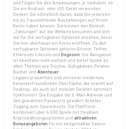
und folgen Sie den Anweisungen, je nachdem, ob
Sie ein Android- oder iOS-Gerät verwenden.
Denken Sie schließlich daran, dass Sie jederzeit
bis zu 3 ausstehende Auszahlungen auf Ihrem
Konto haben können. Sie können den Bereich
„Zahlungen” auf der Website besuchen und sich
die für Sie verfügbaren Optionen ansehen, bevor
Sie hier überhaupt ein Konto eröffnen. Zu den
verfügbaren Optionen gehören Bitcoin, Tether,
Ethereum, Litecoin und
Dogecoin
. Die Navigation
ist ebenfalls recht einfach und bietet Spiele zu
allen Themen wie Früchte, Süßigkeiten, Piraten,
Bücher und
Abenteuer
.
Legiano präsentiert sich mit einer modernen,
benutzerfreundlichen Oberfläche, die sowohl auf
Desktop- als auch auf mobilen Geräten optimiert
funktioniert. Die Eingabe der E-Mail-Adresse und
des gewählten Passworts gewährt direkten
Zugang zum Spielerkonto. Die Plattform
kombiniert über 6.000 Spiele mit flexiblen
Kryptowährungsoptionen und
attraktiven
Bonusangeboten
für ein zeitgemäßes Casino-