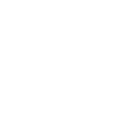
ekt zu kaufen.
, die es gibt, benötigt diese Variante noch weniger
iano ist eine vereinfachte Anmeldung möglich.
attform mit niedrigen Mindesteinzahlungs- und
e von wichtigen Details, darunter Mindest- und
hlungsoptionen, Währungen und mehr. Zu Beginn
nos für Ein- und Auszahlungen durch, damit Sie
wenn Sie es in diesem Wettbüro einzahlen.
sino-System gespeichert, sondern direkt über PCI-
itet — das bedeutet, Legiano Casino selbst hat
. Skrill
überweist anschließend
in 0–24 Stunden auf
C-Einreichung direkt nach der Registrierung, bevor
ufzeiten bei Legiano Casino sind direkt an den KYC-
zahlungsbetrag aus Freispielgewinnen liegt
er Freispiele, was die effektive Ausschöpfung bei
itel von Microgaming — darunter “Deuces Wild” mit
gie — sind in der Suchfunktion unter dem Filter
g zwischen Anmeldung und Auszahlung wichtig.
aber die meisten Probleme. Legiano kann nämlich in
ker mit namhaften Wettanbietern mithalten und viele
nelt der klassischen Desktop-Seite und auch sonst