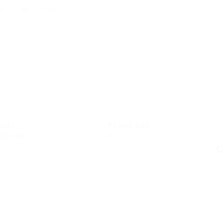
ew
Follow
ctors
Posted Jobs
lth Care
0
C