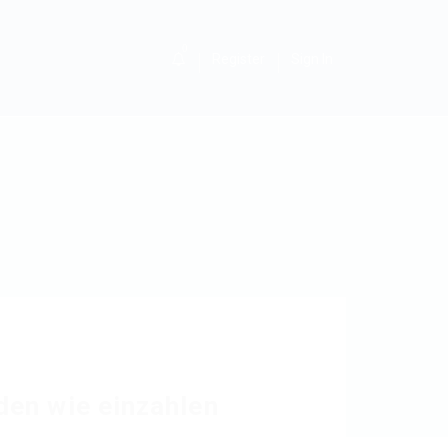
0
Register
Sign In
den wie einzahlen