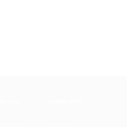
ind Jobs
COMMUNITY
b Packages
About us
st New Job
Companies