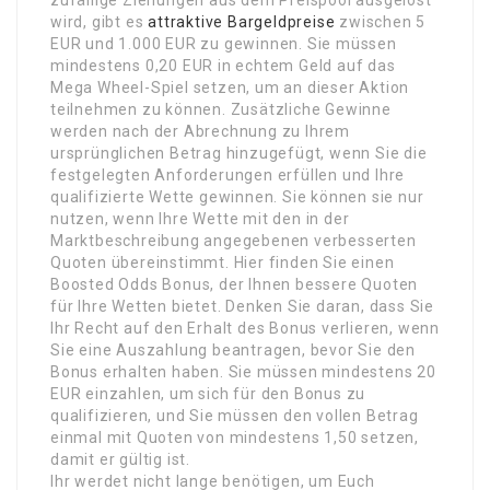
zufällige Ziehungen aus dem Preispool ausgelöst
wird, gibt es
attraktive Bargeldpreise
zwischen 5
EUR und 1.000 EUR zu gewinnen. Sie müssen
mindestens 0,20 EUR in echtem Geld auf das
Mega Wheel-Spiel setzen, um an dieser Aktion
teilnehmen zu können. Zusätzliche Gewinne
werden nach der Abrechnung zu Ihrem
ursprünglichen Betrag hinzugefügt, wenn Sie die
festgelegten Anforderungen erfüllen und Ihre
qualifizierte Wette gewinnen. Sie können sie nur
nutzen, wenn Ihre Wette mit den in der
Marktbeschreibung angegebenen verbesserten
Quoten übereinstimmt. Hier finden Sie einen
Boosted Odds Bonus, der Ihnen bessere Quoten
für Ihre Wetten bietet. Denken Sie daran, dass Sie
Ihr Recht auf den Erhalt des Bonus verlieren, wenn
Sie eine Auszahlung beantragen, bevor Sie den
Bonus erhalten haben. Sie müssen mindestens 20
EUR einzahlen, um sich für den Bonus zu
qualifizieren, und Sie müssen den vollen Betrag
einmal mit Quoten von mindestens 1,50 setzen,
damit er gültig ist.
Ihr werdet nicht lange benötigen, um Euch