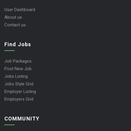
User Dashboard
About us
Contact us
Find Jobs
Job Packages
Post New Job
Jobs Listing
Jobs Style Grid
Employer Listing
Employers Grid
COMMUNITY