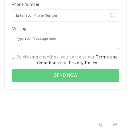
Phone Number:
Message:
By clicking checkbox, you agree to our
Terms and
Conditions
and
Privacy Policy