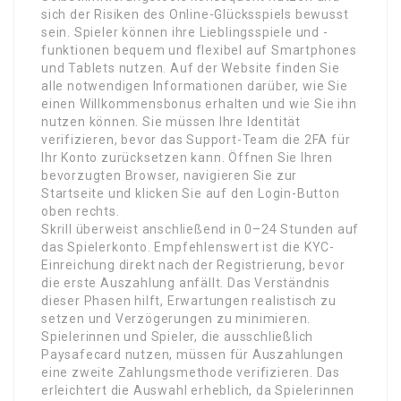
sich der Risiken des Online-Glücksspiels bewusst
sein. Spieler können ihre Lieblingsspiele und -
funktionen bequem und flexibel auf Smartphones
und Tablets nutzen. Auf der Website finden Sie
alle notwendigen Informationen darüber, wie Sie
einen Willkommensbonus erhalten und wie Sie ihn
nutzen können. Sie müssen Ihre Identität
verifizieren, bevor das Support-Team die 2FA für
Ihr Konto zurücksetzen kann. Öffnen Sie Ihren
bevorzugten Browser, navigieren Sie zur
Startseite und klicken Sie auf den Login-Button
oben rechts.
Skrill überweist anschließend in 0–24 Stunden auf
das Spielerkonto. Empfehlenswert ist die KYC-
Einreichung direkt nach der Registrierung, bevor
die erste Auszahlung anfällt. Das Verständnis
dieser Phasen hilft, Erwartungen realistisch zu
setzen und Verzögerungen zu minimieren.
Spielerinnen und Spieler, die ausschließlich
Paysafecard nutzen, müssen für Auszahlungen
eine zweite Zahlungsmethode verifizieren. Das
erleichtert die Auswahl erheblich, da Spielerinnen