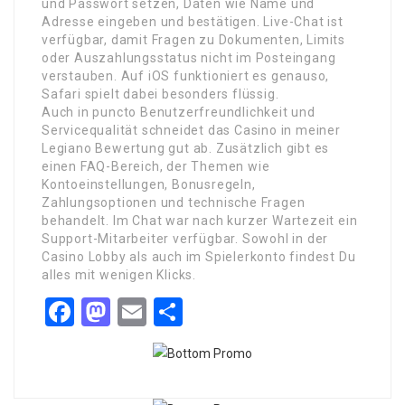
und Passwort setzen, Daten wie Name und
Adresse eingeben und bestätigen. Live-Chat ist
verfügbar, damit Fragen zu Dokumenten, Limits
oder Auszahlungsstatus nicht im Posteingang
verstauben. Auf iOS funktioniert es genauso,
Safari spielt dabei besonders flüssig.
Auch in puncto Benutzerfreundlichkeit und
Servicequalität schneidet das Casino in meiner
Legiano Bewertung gut ab. Zusätzlich gibt es
einen FAQ-Bereich, der Themen wie
Kontoeinstellungen, Bonusregeln,
Zahlungsoptionen und technische Fragen
behandelt. Im Chat war nach kurzer Wartezeit ein
Support-Mitarbeiter verfügbar. Sowohl in der
Casino Lobby als auch im Spielerkonto findest Du
alles mit wenigen Klicks.
Facebook
Mastodon
Email
Share