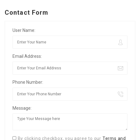
Contact Form
User Name:
Email Address:
Phone Number:
Message:
By clicking checkbox, you agree to our
Terms and