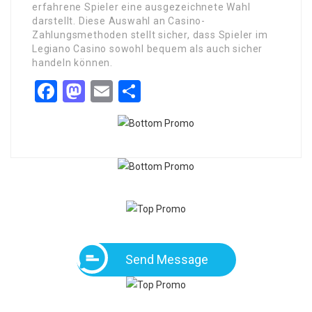
erfahrene Spieler eine ausgezeichnete Wahl
darstellt. Diese Auswahl an Casino-
Zahlungsmethoden stellt sicher, dass Spieler im
Legiano Casino sowohl bequem als auch sicher
handeln können.
Facebook
Mastodon
Email
Share
Send Message