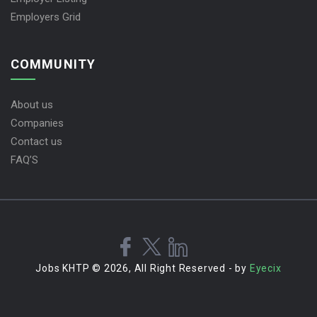
Employers Grid
COMMUNITY
About us
Companies
Contact us
FAQ’S
Jobs KHTP © 2026, All Right Reserved - by
Eyecix