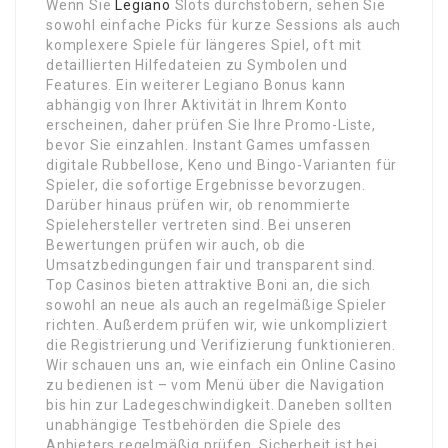
Wenn Sie
Legiano
Slots durchstöbern, sehen Sie
sowohl einfache Picks für kurze Sessions als auch
komplexere Spiele für längeres Spiel, oft mit
detaillierten Hilfedateien zu Symbolen und
Features. Ein weiterer Legiano Bonus kann
abhängig von Ihrer Aktivität in Ihrem Konto
erscheinen, daher prüfen Sie Ihre Promo-Liste,
bevor Sie einzahlen. Instant Games umfassen
digitale Rubbellose, Keno und Bingo-Varianten für
Spieler, die sofortige Ergebnisse bevorzugen.
Darüber hinaus prüfen wir, ob renommierte
Spielehersteller vertreten sind. Bei unseren
Bewertungen prüfen wir auch, ob die
Umsatzbedingungen fair und transparent sind.
Top Casinos bieten attraktive Boni an, die sich
sowohl an neue als auch an regelmäßige Spieler
richten. Außerdem prüfen wir, wie unkompliziert
die Registrierung und Verifizierung funktionieren.
Wir schauen uns an, wie einfach ein Online Casino
zu bedienen ist – vom Menü über die Navigation
bis hin zur Ladegeschwindigkeit. Daneben sollten
unabhängige Testbehörden die Spiele des
Anbieters regelmäßig prüfen. Sicherheit ist bei