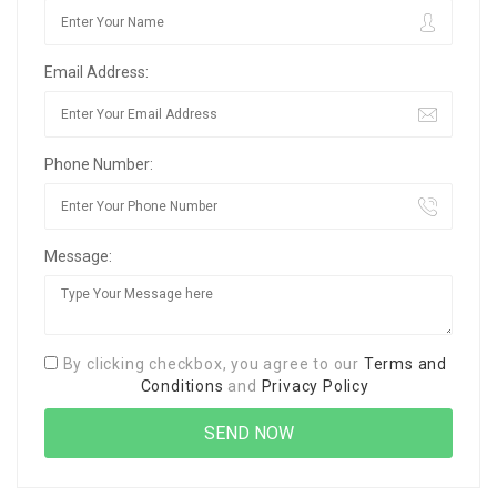
Email Address:
Phone Number:
Message:
By clicking checkbox, you agree to our
Terms and
Conditions
and
Privacy Policy