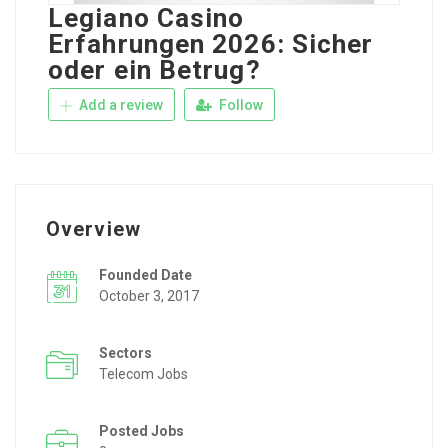
Legiano Casino
Erfahrungen 2026: Sicher
oder ein Betrug?
Add a review
Follow
Overview
Founded Date
October 3, 2017
Sectors
Telecom Jobs
Posted Jobs