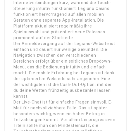
Internetverbindungen kurz, während die Touch-
Steuerung intuitiv funktioniert. Legiano Casino
funktioniert hervorragend auf allen mobilen
Geräten ohne separate App-Installation. Die
Plattform aktualisiert regelmäßig ihre
Spielauswahl und präsentiert neue Releases
prominent auf der Startseite.
Der Anmeldevorgang auf der Legiano-Website ist
einfach und dauert nur wenige Sekunden. Die
Navigation zwischen den verschiedenen
Bereichen erfolgt über ein seitliches Dropdown-
Menü, das die Bedienung intuitiv und einfach
macht. Die mobile Erfahrung bei Legiano ist dank
der optimierten Webseite sehr angenehm. Eine
der wichtigsten ist die Cash-Out-Option, mit der
du deine Wetten frühzeitig ausbezahlen lassen
kannst.
Der Live-Chat ist für einfache Fragen sinnvoll, E-
Mail für nachvollziehbare Fälle. Das ist später
besonders wichtig, wenn ein hoher Betrag in
Teilzahlungen kommt. Vor allem bei progressiven
Titeln sollte man den Mindesteinsatz, die