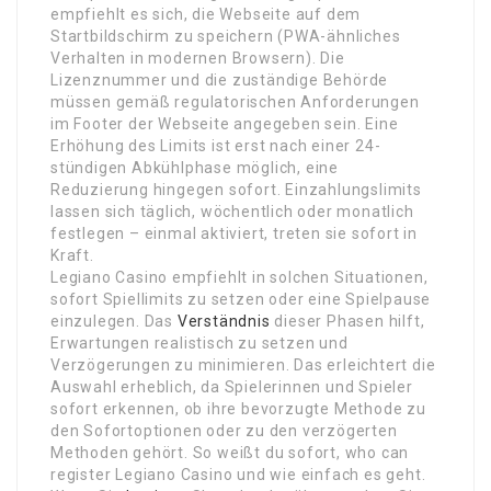
empfiehlt es sich, die Webseite auf dem
Startbildschirm zu speichern (PWA-ähnliches
Verhalten in modernen Browsern). Die
Lizenznummer und die zuständige Behörde
müssen gemäß regulatorischen Anforderungen
im Footer der Webseite angegeben sein. Eine
Erhöhung des Limits ist erst nach einer 24-
stündigen Abkühlphase möglich, eine
Reduzierung hingegen sofort. Einzahlungslimits
lassen sich täglich, wöchentlich oder monatlich
festlegen – einmal aktiviert, treten sie sofort in
Kraft.
Legiano Casino empfiehlt in solchen Situationen,
sofort Spiellimits zu setzen oder eine Spielpause
einzulegen. Das
Verständnis
dieser Phasen hilft,
Erwartungen realistisch zu setzen und
Verzögerungen zu minimieren. Das erleichtert die
Auswahl erheblich, da Spielerinnen und Spieler
sofort erkennen, ob ihre bevorzugte Methode zu
den Sofortoptionen oder zu den verzögerten
Methoden gehört. So weißt du sofort, who can
register Legiano Casino und wie einfach es geht.