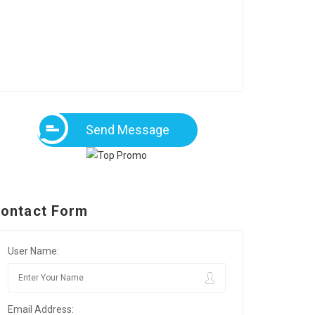
Send Message
ontact Form
User Name:
Email Address: