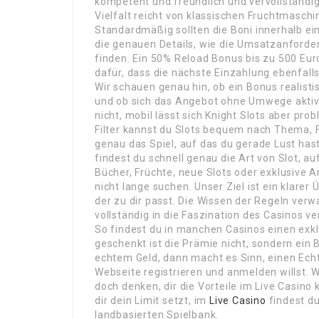
kompetent und freundlich und vervollständige
Vielfalt reicht von klassischen Fruchtmasc
Standardmäßig sollten die Boni innerhalb 
die genauen Details, wie die Umsatzanforder
finden. Ein 50% Reload Bonus bis zu 500 Eur
dafür, dass die nächste Einzahlung ebenfalls
Wir schauen genau hin, ob ein Bonus realistis
und ob sich das Angebot ohne Umwege aktivie
nicht, mobil lässt sich Knight Slots aber pr
Filter kannst du Slots bequem nach Thema, Fe
genau das Spiel, auf das du gerade Lust has
findest du schnell genau die Art von Slot, au
Bücher, Früchte, neue Slots oder exklusive 
nicht lange suchen. Unser Ziel ist ein klarer 
der zu dir passt. Die Wissen der Regeln verw
vollständig in die Faszination des Casinos ve
So findest du in manchen Casinos einen exk
geschenkt ist die Prämie nicht, sondern ein
echtem Geld, dann macht es Sinn, einen Ech
Webseite registrieren und anmelden willst. W
doch denken, dir die Vorteile im Live Casino
dir dein Limit setzt, im
Live Casino
findest du
landbasierten Spielbank.