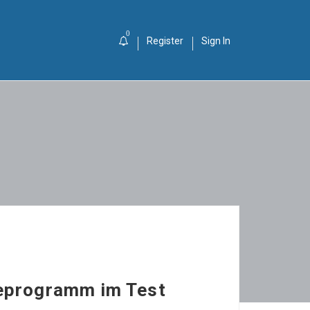
0
Register
Sign In
ueprogramm im Test