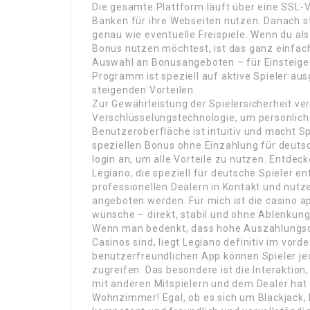
Die gesamte Plattform läuft über eine SSL-V
Banken für ihre Webseiten nutzen. Danach s
genau wie eventuelle Freispiele. Wenn du al
Bonus nutzen möchtest, ist das ganz einfach
Auswahl an Bonusangeboten – für Einsteiger
Programm ist speziell auf aktive Spieler ausg
steigenden Vorteilen.
Zur Gewährleistung der Spielersicherheit v
Verschlüsselungstechnologie, um persönlich
Benutzeroberfläche ist intuitiv und macht Sp
speziellen Bonus ohne Einzahlung für deutsc
login an, um alle Vorteile zu nutzen. Entdec
Legiano, die speziell für deutsche Spieler en
professionellen Dealern in Kontakt und nutzen
angeboten werden. Für mich ist die casino a
wünsche – direkt, stabil und ohne Ablenkung
Wenn man bedenkt, dass hohe Auszahlungsqu
Casinos sind, liegt Legiano definitiv im vord
benutzerfreundlichen App können Spieler jed
zugreifen. Das besondere ist die Interaktion
mit anderen Mitspielern und dem Dealer hat
Wohnzimmer! Egal, ob es sich um Blackjack, R