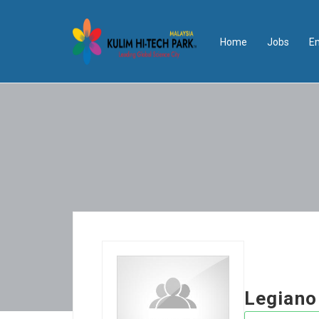
Home
Jobs
E
Legiano