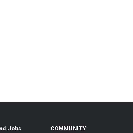
ind Jobs
COMMUNITY