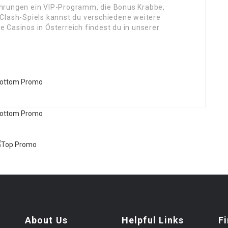
ahrungen ein VIP-Programm, die Bonus Krabbe,
 Clash-Spiels kannst du verschiedene weitere
 Casinos in Österreich findest du in unserer
About Us
Helpful Links
F