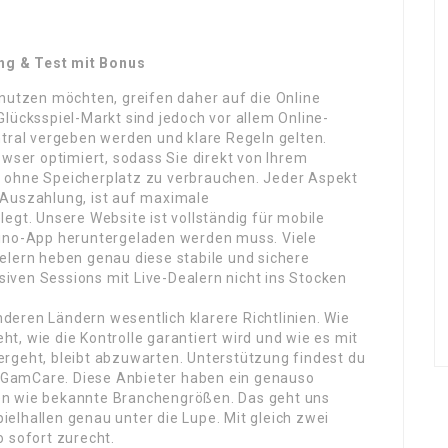
ng & Test mit Bonus
 nutzen möchten, greifen daher auf die Online
lücksspiel-Markt sind jedoch vor allem Online-
ntral vergeben werden und klare Regeln gelten.
owser optimiert, sodass Sie direkt von Ihrem
 ohne Speicherplatz zu verbrauchen. Jeder Aspekt
 Auszahlung, ist auf maximale
egt. Unsere Website ist vollständig für mobile
sino-App heruntergeladen werden muss. Viele
elern heben genau diese stabile und sichere
nsiven Sessions mit Live-Dealern nicht ins Stocken
eren Ländern wesentlich klarere Richtlinien. Wie
t, wie die Kontrolle garantiert wird und wie es mit
rgeht, bleibt abzuwarten. Unterstützung findest du
GamCare. Diese Anbieter haben ein genauso
en wie bekannte Branchengrößen. Das geht uns
elhallen genau unter die Lupe. Mit gleich zwei
o sofort zurecht.