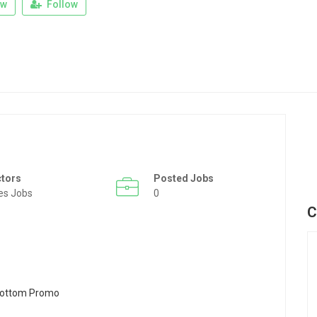
ew
Follow
ctors
Posted Jobs
es Jobs
0
C