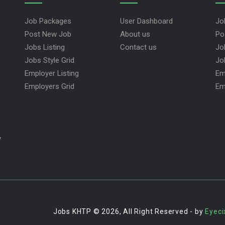
Job Packages
User Dashboard
Jo
Post New Job
About us
Po
Jobs Listing
Contact us
Jo
Jobs Style Grid
Jo
Employer Listing
Em
Employers Grid
Em
y
Jobs KHTP © 2026, All Right Reserved - by
Eyeci