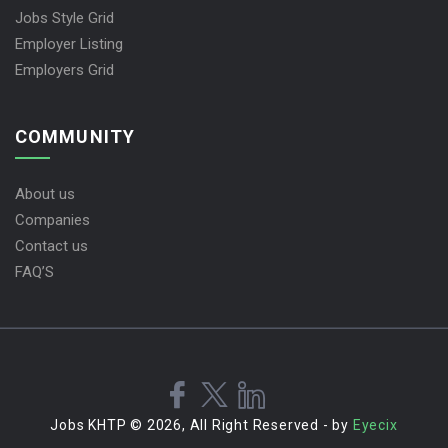
Jobs Style Grid
Employer Listing
Employers Grid
COMMUNITY
About us
Companies
Contact us
FAQ’S
Jobs KHTP © 2026, All Right Reserved - by
Eyecix