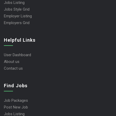
Jobs Listing
Jobs Style Grid
Employer Listing
Employers Grid
Helpful Links
User Dashboard
About us
Contact us
Find Jobs
Job Packages
Post New Job
Jobs Listing