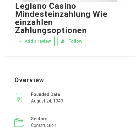
Legiano Casino
Mindesteinzahlung Wie
einzahlen
Zahlungsoptionen
Add a review
Follow
Overview
Founded Date
August 24, 1949
Sectors
Construction