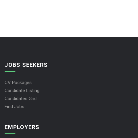
JOBS SEEKERS
CV Packages
Candidate Listing
Candidates Grid
Find Jobs
EMPLOYERS