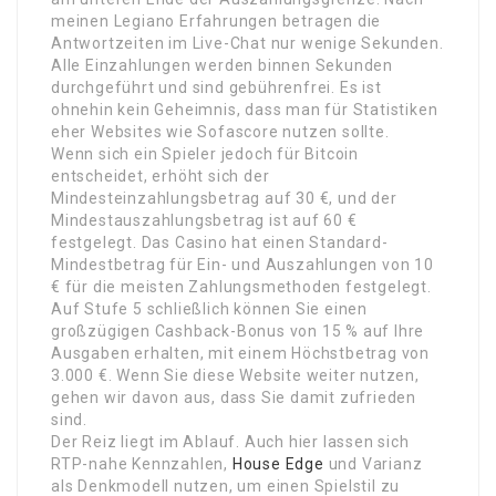
meinen Legiano Erfahrungen betragen die
Antwortzeiten im Live-Chat nur wenige Sekunden.
Alle Einzahlungen werden binnen Sekunden
durchgeführt und sind gebührenfrei. Es ist
ohnehin kein Geheimnis, dass man für Statistiken
eher Websites wie Sofascore nutzen sollte.
Wenn sich ein Spieler jedoch für Bitcoin
entscheidet, erhöht sich der
Mindesteinzahlungsbetrag auf 30 €, und der
Mindestauszahlungsbetrag ist auf 60 €
festgelegt. Das Casino hat einen Standard-
Mindestbetrag für Ein- und Auszahlungen von 10
€ für die meisten Zahlungsmethoden festgelegt.
Auf Stufe 5 schließlich können Sie einen
großzügigen Cashback-Bonus von 15 % auf Ihre
Ausgaben erhalten, mit einem Höchstbetrag von
3.000 €. Wenn Sie diese Website weiter nutzen,
gehen wir davon aus, dass Sie damit zufrieden
sind.
Der Reiz liegt im Ablauf. Auch hier lassen sich
RTP-nahe Kennzahlen,
House Edge
und Varianz
als Denkmodell nutzen, um einen Spielstil zu