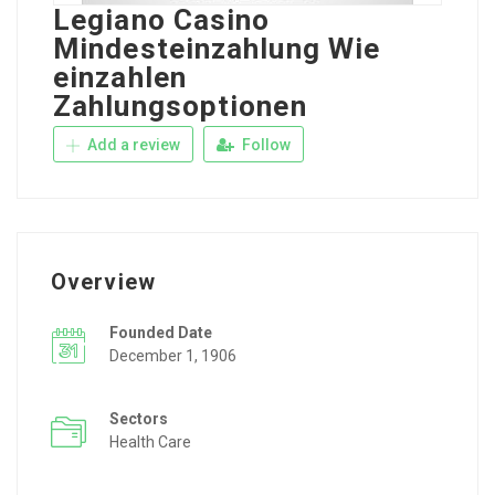
Legiano Casino
Mindesteinzahlung Wie
einzahlen
Zahlungsoptionen
Add a review
Follow
Overview
Founded Date
December 1, 1906
Sectors
Health Care