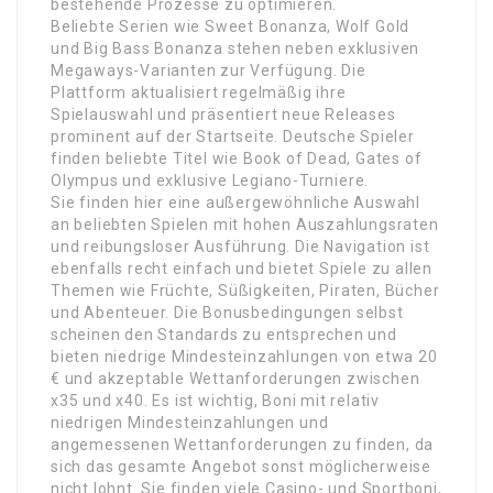
bestehende Prozesse zu optimieren.
Beliebte Serien wie Sweet Bonanza, Wolf Gold
und Big Bass Bonanza stehen neben exklusiven
Megaways-Varianten zur Verfügung. Die
Plattform aktualisiert regelmäßig ihre
Spielauswahl und präsentiert neue Releases
prominent auf der Startseite. Deutsche Spieler
finden beliebte Titel wie Book of Dead, Gates of
Olympus und exklusive Legiano-Turniere.
Sie finden hier eine außergewöhnliche Auswahl
an beliebten Spielen mit hohen Auszahlungsraten
und reibungsloser Ausführung. Die Navigation ist
ebenfalls recht einfach und bietet Spiele zu allen
Themen wie Früchte, Süßigkeiten, Piraten, Bücher
und Abenteuer. Die Bonusbedingungen selbst
scheinen den Standards zu entsprechen und
bieten niedrige Mindesteinzahlungen von etwa 20
€ und akzeptable Wettanforderungen zwischen
x35 und x40. Es ist wichtig, Boni mit relativ
niedrigen Mindesteinzahlungen und
angemessenen Wettanforderungen zu finden, da
sich das gesamte Angebot sonst möglicherweise
nicht lohnt. Sie finden viele Casino- und Sportboni,