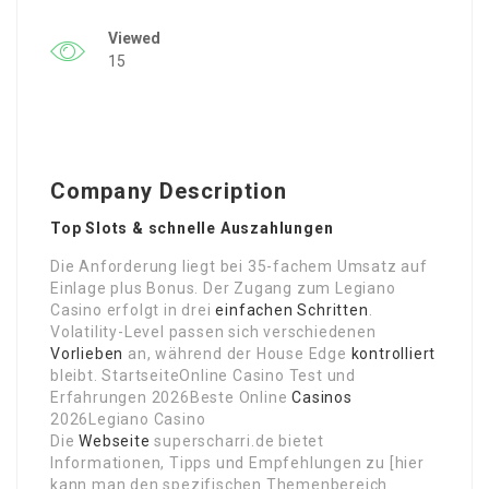
Viewed
15
Company Description
Top Slots & schnelle Auszahlungen
Die Anforderung liegt bei 35-fachem Umsatz auf
Einlage plus Bonus. Der Zugang zum Legiano
Casino erfolgt in drei
einfachen Schritten
.
Volatility-Level passen sich verschiedenen
Vorlieben
an, während der House Edge
kontrolliert
bleibt. StartseiteOnline Casino Test und
Erfahrungen 2026Beste Online
Casinos
2026Legiano Casino
Die
Webseite
superscharri.de bietet
Informationen, Tipps und Empfehlungen zu [hier
kann man den spezifischen Themenbereich