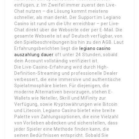
einfügen, z. Im Zweifel immer zuerst den Live-
Chat nutzen – die Lösung kommt meistens
schneller, als man denkt. Der Support im Legiano
Casino ist rund um die Uhr erreichbar – per Live-
Chat direkt über die Webseite oder per E-Mail. Die
gesamte Webseite ist auf Deutsch verfügbar, von
den Spielbeschreibungen bis hin zu den AGB. Laut
Erfahrungsberichten liegt die
legiano casino
auszahlung dauer
oft unter 24 Stunden, sobald
dein Account vollständig verifiziert ist.
Die Live-Casino-Erfahrung wird durch High-
Definition-Streaming und professionelle Dealer
verbessert, die eine immersive und authentische
Spielatmosphäre bieten. Für diejenigen, die
moderne Alternativen bevorzugen, stehen E-
Wallets wie Neteller, Skrill und MiFinity zur
Verfügung, sowie Kryptowährungen wie Bitcoin
und Litecoin. Legiano Casino bietet eine breite
Palette von Zahlungsoptionen, die eine Vielzahl
von Vorlieben abdecken und sicherstellen, dass
jeder Spieler eine Methode finden kann, die
seinen Bedürfnissen entspricht. Sobald Sie