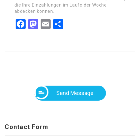
die Ihre Einzahlungen im Laufe der Woche
abdecken können.
Facebook
Mastodon
Email
Share
Send Message
Contact Form