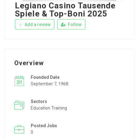
Legiano Casino Tausende
Spiele & Top-Boni 2025
Add a review
Follow
Overview
Founded Date
September 7, 1968
Sectors
Education Training
Posted Jobs
0