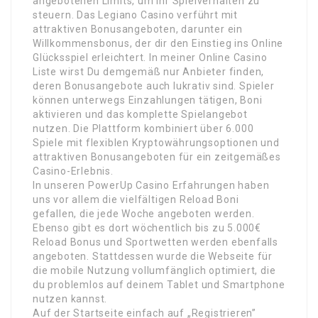
angebotenen Limits, um ihr Spielverhalten zu
steuern. Das Legiano Casino verführt mit
attraktiven Bonusangeboten, darunter ein
Willkommensbonus, der dir den Einstieg ins Online
Glücksspiel erleichtert. In meiner Online Casino
Liste wirst Du demgemäß nur Anbieter finden,
deren Bonusangebote auch lukrativ sind. Spieler
können unterwegs Einzahlungen tätigen, Boni
aktivieren und das komplette Spielangebot
nutzen. Die Plattform kombiniert über 6.000
Spiele mit flexiblen Kryptowährungsoptionen und
attraktiven Bonusangeboten für ein zeitgemäßes
Casino-Erlebnis.
In unseren PowerUp Casino Erfahrungen haben
uns vor allem die vielfältigen Reload Boni
gefallen, die jede Woche angeboten werden.
Ebenso gibt es dort wöchentlich bis zu 5.000€
Reload Bonus und Sportwetten werden ebenfalls
angeboten. Stattdessen wurde die Webseite für
die mobile Nutzung vollumfänglich optimiert, die
du problemlos auf deinem Tablet und Smartphone
nutzen kannst.
Auf der Startseite einfach auf „Registrieren”