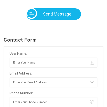
Send Message
Contact Form
User Name:
Email Address:
Phone Number: