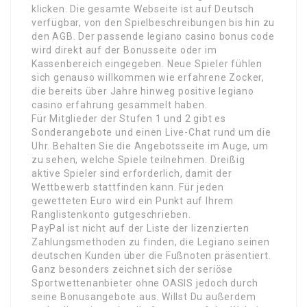
klicken. Die gesamte Webseite ist auf Deutsch
verfügbar, von den Spielbeschreibungen bis hin zu
den AGB. Der passende legiano casino bonus code
wird direkt auf der Bonusseite oder im
Kassenbereich eingegeben. Neue Spieler fühlen
sich genauso willkommen wie erfahrene Zocker,
die bereits über Jahre hinweg positive legiano
casino erfahrung gesammelt haben.
Für Mitglieder der Stufen 1 und 2 gibt es
Sonderangebote und einen Live-Chat rund um die
Uhr. Behalten Sie die Angebotsseite im Auge, um
zu sehen, welche Spiele teilnehmen. Dreißig
aktive Spieler sind erforderlich, damit der
Wettbewerb stattfinden kann. Für jeden
gewetteten Euro wird ein Punkt auf Ihrem
Ranglistenkonto gutgeschrieben.
PayPal ist nicht auf der Liste der lizenzierten
Zahlungsmethoden zu finden, die Legiano seinen
deutschen Kunden über die Fußnoten präsentiert.
Ganz besonders zeichnet sich der seriöse
Sportwettenanbieter ohne OASIS jedoch durch
seine Bonusangebote aus. Willst Du außerdem