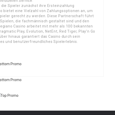
viduellen Service.
ie Spieler zunächst ihre Ersteinzahlung
 bietet eine Vielzahl von Zahlungsoptionen an, um
pieler gerecht zu werden. Diese Partnerschaft führt
 Spielen, die fachmännisch gestaltet sind und den
 Legiano Casino arbeitet mit mehr als 100 bekannten
matic Play, Evolution, NetEnt, Red Tiger, Play’n Go
über hinaus garantiert das Casino durch sein
ses und benutzerfreundliches Spielerlebnis.