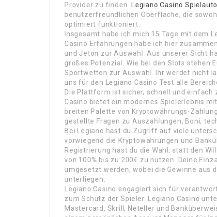
Provider zu finden.
Legiano Casino Spielau
benutzerfreundlichen Oberfläche, die sowoh
optimiert funktioniert.
Insgesamt habe ich mich 15 Tage mit dem Le
Casino Erfahrungen habe ich hier zusammeng
und Jeton zur Auswahl. Aus unserer Sicht h
großes Potenzial. Wie bei den Slots stehen
Sportwetten zur Auswahl. Ihr werdet nicht 
uns für den Legiano Casino Test alle Berei
Die Plattform ist sicher, schnell und einfac
Casino bietet ein modernes Spielerlebnis mit
breiten Palette von Kryptowährungs-Zahlun
gestellte Fragen zu Auszahlungen, Boni, te
Bei Legiano hast du Zugriff auf viele unters
vorwiegend die Kryptowährungen und Bankü
Registrierung hast du die Wahl, statt den 
von 100% bis zu 200€ zu nutzen. Deine Ein
umgesetzt werden, wobei die Gewinne aus 
unterliegen.
Legiano Casino engagiert sich für verantwor
zum Schutz der Spieler. Legiano Casino unte
Mastercard, Skrill, Neteller und Banküberwe