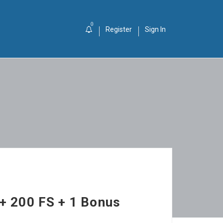
0
Register
Sign In
+ 200 FS + 1 Bonus