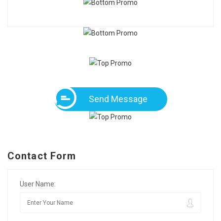
Send Message
Contact Form
User Name: