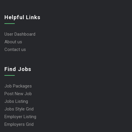
Helpful Links
User Dashboard
About us
Contact us
Find Jobs
Job Packages
Post New Job
Jobs Listing
Jobs Style Grid
Employer Listing
Employers Grid