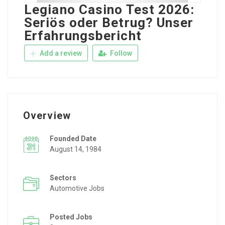
Legiano Casino Test 2026:
Seriös oder Betrug? Unser
Erfahrungsbericht
Add a review
Follow
Overview
Founded Date
August 14, 1984
Sectors
Automotive Jobs
Posted Jobs