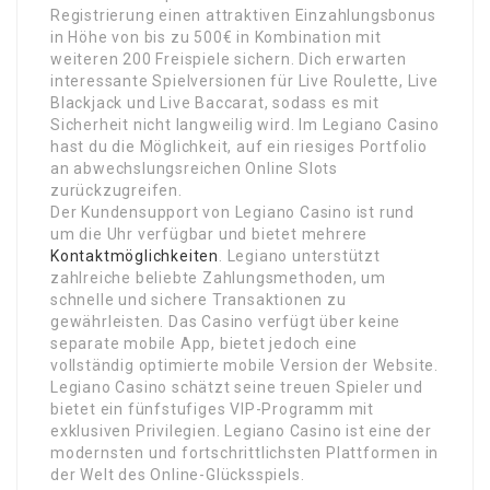
Registrierung einen attraktiven Einzahlungsbonus
in Höhe von bis zu 500€ in Kombination mit
weiteren 200 Freispiele sichern. Dich erwarten
interessante Spielversionen für Live Roulette, Live
Blackjack und Live Baccarat, sodass es mit
Sicherheit nicht langweilig wird. Im Legiano Casino
hast du die Möglichkeit, auf ein riesiges Portfolio
an abwechslungsreichen Online Slots
zurückzugreifen.
Der Kundensupport von Legiano Casino ist rund
um die Uhr verfügbar und bietet mehrere
Kontaktmöglichkeiten
. Legiano unterstützt
zahlreiche beliebte Zahlungsmethoden, um
schnelle und sichere Transaktionen zu
gewährleisten. Das Casino verfügt über keine
separate mobile App, bietet jedoch eine
vollständig optimierte mobile Version der Website.
Legiano Casino schätzt seine treuen Spieler und
bietet ein fünfstufiges VIP-Programm mit
exklusiven Privilegien. Legiano Casino ist eine der
modernsten und fortschrittlichsten Plattformen in
der Welt des Online-Glücksspiels.