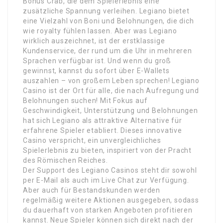
Bonus Crab, die dem Spielerlebnis eine
zusätzliche Spannung verleihen. Legiano bietet
eine Vielzahl von Boni und Belohnungen, die dich
wie royalty fühlen lassen. Aber was Legiano
wirklich auszeichnet, ist der erstklassige
Kundenservice, der rund um die Uhr in mehreren
Sprachen verfügbar ist. Und wenn du groß
gewinnst, kannst du sofort über E-Wallets
auszahlen – von großem Leben sprechen! Legiano
Casino ist der Ort für alle, die nach Aufregung und
Belohnungen suchen! Mit Fokus auf
Geschwindigkeit, Unterstützung und Belohnungen
hat sich Legiano als attraktive Alternative für
erfahrene Spieler etabliert. Dieses innovative
Casino verspricht, ein unvergleichliches
Spielerlebnis zu bieten, inspiriert von der Pracht
des Römischen Reiches.
Der Support des Legiano Casinos steht dir sowohl
per E-Mail als auch im Live Chat zur Verfügung.
Aber auch für Bestandskunden werden
regelmäßig weitere Aktionen ausgegeben, sodass
du dauerhaft von starken Angeboten profitieren
kannst. Neue Spieler können sich direkt nach der