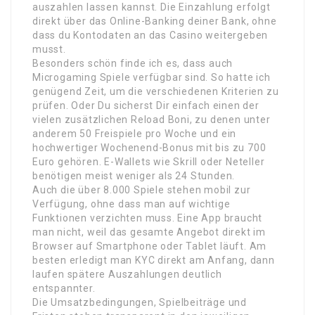
auszahlen lassen kannst. Die Einzahlung erfolgt
direkt über das Online-Banking deiner Bank, ohne
dass du Kontodaten an das Casino weitergeben
musst.
Besonders schön finde ich es, dass auch
Microgaming Spiele verfügbar sind. So hatte ich
genügend Zeit, um die verschiedenen Kriterien zu
prüfen. Oder Du sicherst Dir einfach einen der
vielen zusätzlichen Reload Boni, zu denen unter
anderem 50 Freispiele pro Woche und ein
hochwertiger Wochenend-Bonus mit bis zu 700
Euro gehören. E-Wallets wie Skrill oder Neteller
benötigen meist weniger als 24 Stunden.
Auch die über 8.000 Spiele stehen mobil zur
Verfügung, ohne dass man auf wichtige
Funktionen verzichten muss. Eine App braucht
man nicht, weil das gesamte Angebot direkt im
Browser auf Smartphone oder Tablet läuft. Am
besten erledigt man KYC direkt am Anfang, dann
laufen spätere Auszahlungen deutlich
entspannter.
Die Umsatzbedingungen, Spielbeiträge und