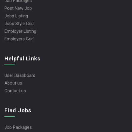
Job Packages
Post New Job
Jobs Listing
Jobs Style Grid
Employer Listing
Employers Grid
Helpful Links
User Dashboard
About us
Contact us
Find Jobs
Job Packages