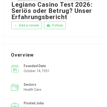
Legiano Casino Test 2026:
Seriös oder Betrug? Unser
Erfahrungsbericht
Add a review
Follow
Overview
Founded Date
October 14, 1931
Sectors
Health Care
Posted Jobs