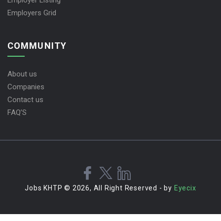
Employer Listing
Employers Grid
COMMUNITY
About us
Companies
Contact us
FAQ’S
Jobs KHTP © 2026, All Right Reserved - by
Eyecix