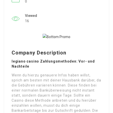
0
Viewed
16
Company Description
legiano casino Zahlungsmethoden: Vor- und
Nachteile
Wenn du hierzu genauere Infos haben willst,
sprich am besten mit deiner Hausbank darüber, da
die Gebühren variieren können. Diese finden bei
einer normalen Banküberweisung nicht instant
statt, sondern dauern einige Tage. Sollte ein
Casino diese Methode anbieten und du hierüber
einzahlen wollen, musst du dich einige
Bankarbeitstage bis zur Gutschrift gedulden. Die