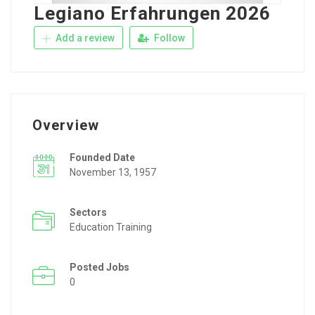
Legiano Erfahrungen 2026
Add a review
Follow
Overview
Founded Date
November 13, 1957
Sectors
Education Training
Posted Jobs
0