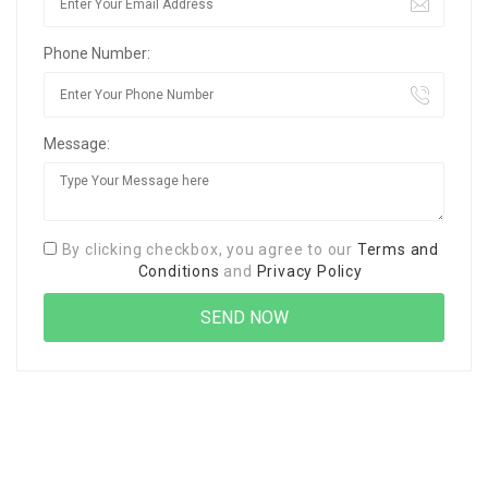
Phone Number:
Message:
By clicking checkbox, you agree to our
Terms and
Conditions
and
Privacy Policy