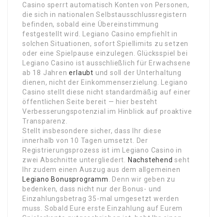
Casino sperrt automatisch Konten von Personen,
die sich in nationalen Selbstausschlussregistern
befinden, sobald eine Übereinstimmung
festgestellt wird. Legiano Casino empfiehlt in
solchen Situationen, sofort Spiellimits zu setzen
oder eine Spielpause einzulegen. Glücksspiel bei
Legiano Casino ist ausschließlich für Erwachsene
ab 18 Jahren
erlaubt
und soll der Unterhaltung
dienen, nicht der Einkommenserzielung. Legiano
Casino stellt diese nicht standardmäßig auf einer
öffentlichen Seite bereit — hier besteht
Verbesserungspotenzial im Hinblick auf proaktive
Transparenz.
Stellt insbesondere sicher, dass Ihr diese
innerhalb von 10 Tagen umsetzt. Der
Registrierungsprozess ist im Legiano Casino in
zwei Abschnitte untergliedert.
Nachstehend
seht
Ihr zudem einen Auszug aus dem allgemeinen
Legiano Bonusprogramm
. Denn wir geben zu
bedenken, dass nicht nur der Bonus- und
Einzahlungsbetrag 35-mal umgesetzt werden
muss. Sobald Eure erste Einzahlung auf Eurem