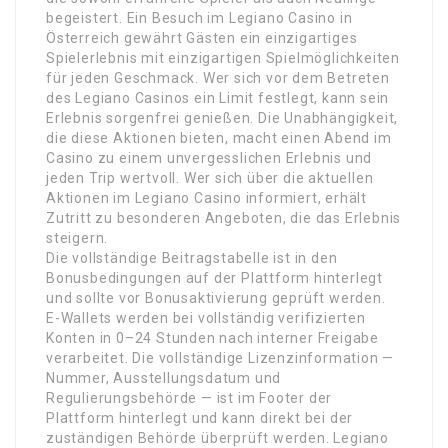
begeistert. Ein Besuch im Legiano Casino in
Österreich gewährt Gästen ein einzigartiges
Spielerlebnis mit einzigartigen Spielmöglichkeiten
für jeden Geschmack. Wer sich vor dem Betreten
des Legiano Casinos ein Limit festlegt, kann sein
Erlebnis sorgenfrei genießen. Die Unabhängigkeit,
die diese Aktionen bieten, macht einen Abend im
Casino zu einem unvergesslichen Erlebnis und
jeden Trip wertvoll. Wer sich über die aktuellen
Aktionen im Legiano Casino informiert, erhält
Zutritt zu besonderen Angeboten, die das Erlebnis
steigern.
Die vollständige Beitragstabelle ist in den
Bonusbedingungen auf der Plattform hinterlegt
und sollte vor Bonusaktivierung geprüft werden.
E-Wallets werden bei vollständig verifizierten
Konten in 0–24 Stunden nach interner Freigabe
verarbeitet. Die vollständige Lizenzinformation —
Nummer, Ausstellungsdatum und
Regulierungsbehörde — ist im Footer der
Plattform hinterlegt und kann direkt bei der
zuständigen Behörde überprüft werden. Legiano