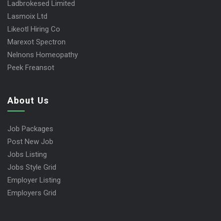
Ladbrokesed Limited
Lasmoix Ltd
Likeotl Hiring Co
Marexot Spectron
Nelnons Homeopathy
Peek Freansot
About Us
Job Packages
Post New Job
Jobs Listing
Jobs Style Grid
Employer Listing
Employers Grid