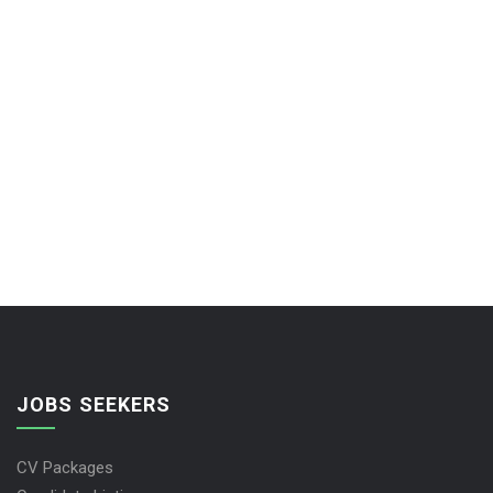
JOBS SEEKERS
CV Packages