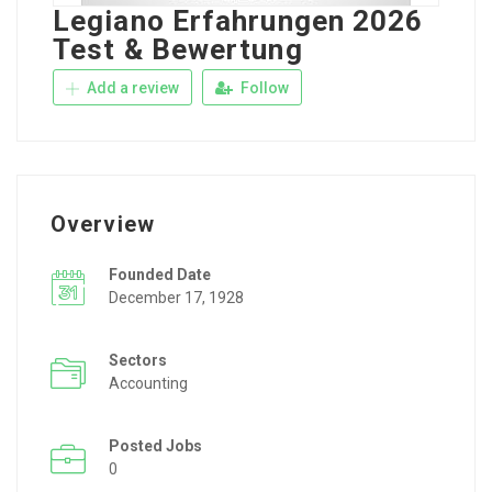
Legiano Erfahrungen 2026
Test & Bewertung
Add a review
Follow
Overview
Founded Date
December 17, 1928
Sectors
Accounting
Posted Jobs
0