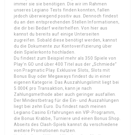
immer sie sie benötigen. Die wir im Rahmen
unseres Legiano Tests finden konnten, fallen
jedoch überwiegend positiv aus. Dennoch findest
du an den entsprechenden Stellen Informationen,
die dir bei Bedarf weiterhelfen. Von hier aus
kannst du bereits auf einige Unterseiten
zugreifen. Sobald diese benötigt werden, kannst
du die Dokumente zur Kontoverifizierung über
dein Spielerkonto hochladen.
Du findest zum Beispiel mehr als 350 Spiele von
Play’n GO und über 400 Titel aus der „Schmiede”
von Pragmatic Play. Exklusive Slots, Slots mit
Bonus Buy oder Megaways findest du in einer
eigenen Kategorie. Das Auszahlungslimit liegt bei
5.000€ pro Transaktion, kann je nach
Zahlungsmethode aber auch geringer ausfallen.
Der Mindestbetrag für die Ein- und Auszahlungen
liegt bei zehn Euro. Du findest nach meinen
Legiano Casino Erfahrungen ein VIP-Programm,
die Bonus Krabbe, Turniere und einen Bonus Shop.
Abseits des Clash-Spiels kannst du verschiedene
weitere Promotionen nutzen.