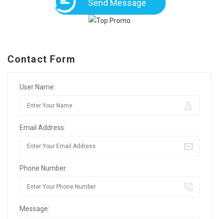
Send Message
Contact Form
User Name:
Email Address:
Phone Number:
Message: