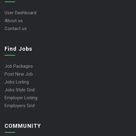
User Dashboard
About us
Contact us
Find Jobs
Job Packages
Post New Job
Jobs Listing
Jobs Style Grid
Employer Listing
Employers Grid
COMMUNITY