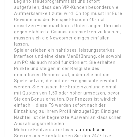
Legiano Treueprogramms ist uns sofort
aufgefallen, dass den VIP-Kunden besonders viel
Aufmerksamkeit zuteilwird. On top müsst Ihr Eure
Gewinne aus den Freispiel-Runden 40-mal
umsetzen – ein machbares Unterfangen. Um sich
gegen etablierte Casinos durchsetzen zu können,
müssen sich die Newcomer einiges einfallen
lassen.
Spieler erleben ein nahtloses, leistungsstarkes
Interface und eine klare Menüführung, die sowohl
am PC als auch mobil funktioniert. Sie erhalten
Punkte und steigen in der Rangliste des
monatlichen Rennens auf, indem Sie auf die
Spiele setzen, die auf der Ereignisseite erwähnt
werden. Sie müssen Ihre Ersteinzahlung einmal
mit Quoten von 1,50 oder höher umsetzen, bevor
Sie den Bonus erhalten. Der Prozess ist wirklich
einfach – diese FS werden sofort nach der
Einzahlung zu Ihrem Profil hinzugefügt. Einziger
Nachteil ist die begrenzte Auswahl an klassischen
Auszahlungsmethoden.
Mehrere Fehlversuche lösen
automatische
Sperren aus – kontaktieren Sie den 24/7 Live-