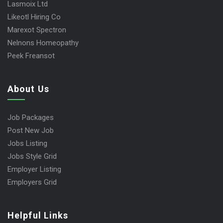
Lasmoix Ltd
Likeotl Hiring Co
Marexot Spectron
Nelnons Homeopathy
Peek Freansot
About Us
Job Packages
Post New Job
Jobs Listing
Jobs Style Grid
Employer Listing
Employers Grid
Helpful Links