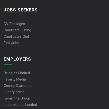
JOBS SEEKERS
CV Packages
Candidate Listing
Candidates Grid
Find Jobs
EMPLOYERS
Delogics Limited
Feverty Media
Gemop Diamonds
Justify giving
Kellermite Group
Ladbrokesed Limited