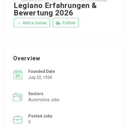
Legiano Erfahrungen &
Bewertung 2026
Add a review
Follow
Overview
Founded Date
July 22, 1934
Sectors
Automotive Jobs
Posted Jobs
0