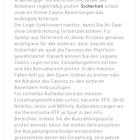
unabhängige Testbehörden die Spiele des
Anbieters regelmäßig prüfen.
Sicherheit
ist bei
unseren Online Casino Bewertungen das
wichtigste Kriterium.
Der Login funktioniert nahtlos, damit Sie Ihr Spiel
ohne Unterbrechung fortsetzen können. Für
Spieler aus Österreich ist dieser Prozess genauso
wichtig wie für alle anderen, da er sowohl die
Sicherheit als auch die Fairness der Plattform
gewährleistet. Danach können Sie den Legiano
Casino Login nutzen, Einzahlungslimits setzen
und den Bonusbereich prüfen. In den meisten
Fällen hilft es, den Spam-Ordner zu prüfen oder
die Adresse des Casinos zu den sicheren
Absendern hinzuzufügen.
Für schnelles Aufladen sind die meisten
Einzahlungsmethoden sofort, darunter EPS, Skrill,
Neteller, Jeton und MiFinity. Außerdem zeigen wir
die theoretische RTP je Spiel in den Info-
Bereichen, sodass Sie die Auszahlungsquote
prüfen können, bevor Sie echtes Geld einsetzen.
Die Auszahlungsmethoden entsprechen
grösstenteils denen der Einzahlung, sind jedoch