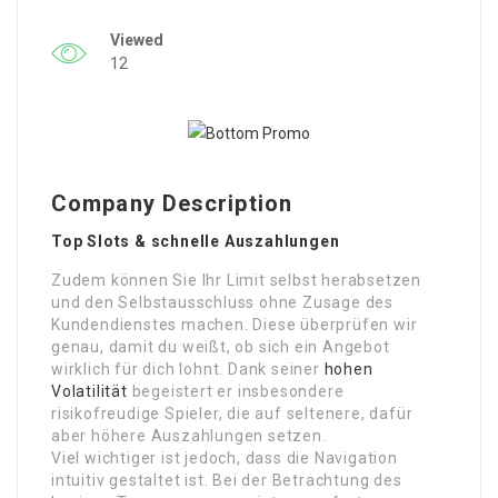
Viewed
12
Company Description
Top Slots & schnelle Auszahlungen
Zudem können Sie Ihr Limit selbst herabsetzen
und den Selbstausschluss ohne Zusage des
Kundendienstes machen. Diese überprüfen wir
genau, damit du weißt, ob sich ein Angebot
wirklich für dich lohnt. Dank seiner
hohen
Volatilität
begeistert er insbesondere
risikofreudige Spieler, die auf seltenere, dafür
aber höhere Auszahlungen setzen.
Viel wichtiger ist jedoch, dass die Navigation
intuitiv gestaltet ist. Bei der Betrachtung des