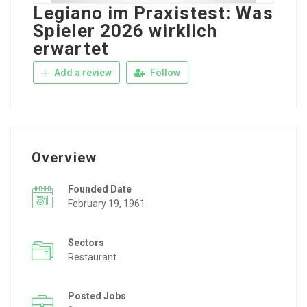
Legiano im Praxistest: Was
Spieler 2026 wirklich
erwartet
Add a review
Follow
Overview
Founded Date
February 19, 1961
Sectors
Restaurant
Posted Jobs