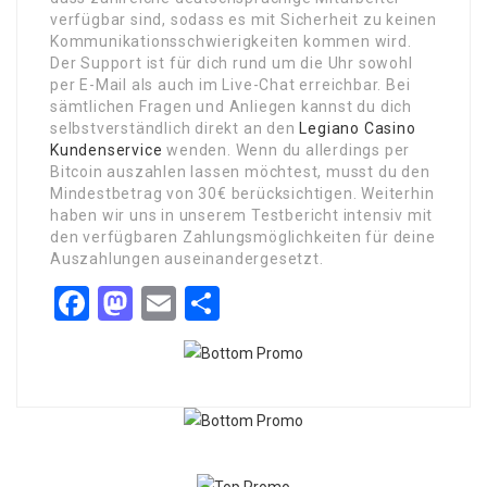
verfügbar sind, sodass es mit Sicherheit zu keinen
Kommunikationsschwierigkeiten kommen wird.
Der Support ist für dich rund um die Uhr sowohl
per E-Mail als auch im Live-Chat erreichbar. Bei
sämtlichen Fragen und Anliegen kannst du dich
selbstverständlich direkt an den
Legiano Casino
Kundenservice
wenden. Wenn du allerdings per
Bitcoin auszahlen lassen möchtest, musst du den
Mindestbetrag von 30€ berücksichtigen. Weiterhin
haben wir uns in unserem Testbericht intensiv mit
den verfügbaren Zahlungsmöglichkeiten für deine
Auszahlungen auseinandergesetzt.
Facebook
Mastodon
Email
Share