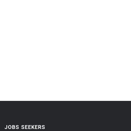
JOBS SEEKERS