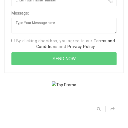
Message:
By clicking checkbox, you agree to our
Terms and
Conditions
and
Privacy Policy