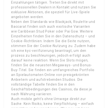
Einzahlungen tätigen. Treten Sie direkt mit
professionellen Dealern in Kontakt und nutzen Sie
exklusive Aktionen, die speziell für Live-Spiele
angeboten werden.
Neben den Standards wie Blackjack, Roulette und
Baccarat finden sich auch exotische Varianten
wie Caribbean Stud Poker oder Pai Gow. Weitere
Einzelheiten finden Sie in den Datenschutz – und
Cookie-Richtlinien. Indem Sie die Seite nutzen,
stimmen Sie der Cookie-Nutzung zu. Zudem habe
ich eine kyc-verifizierung beantragt, um den
prozess zu beschleunigen, jedoch erfolgt auch
darauf keine reaktion. Wenn Sie Slots mögen,
finden Sie die neuesten Megaways- und Bonus-
Buy-Titel. Sie finden ein umfangreiches Portfolio
an Spielautomaten Online von preisgekrönten
Anbietern und aufstrebenden Studios. Die
vollständige Tabelle finden Sie in den
Geschäftsbedingungen des Casinos, da diese je
nach Währung variieren.
Auch mobile geht’s ohne Umwege direkt zur
Sache. Kein Risiko, keine Verpflichtung – einfach