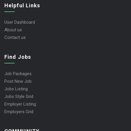
Helpful Links
User Dashboard
About us
Contact us
Find Jobs
Job Packages
Post New Job
Jobs Listing
Jobs Style Grid
Employer Listing
Employers Grid