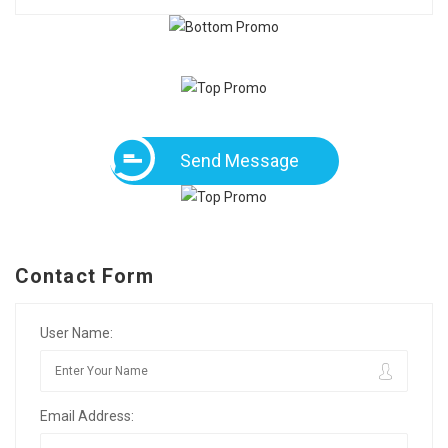
Send Message
Contact Form
User Name:
Email Address: