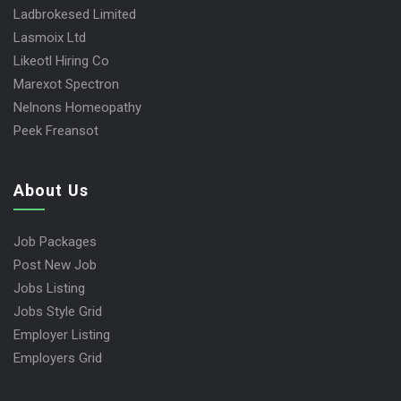
Ladbrokesed Limited
Lasmoix Ltd
Likeotl Hiring Co
Marexot Spectron
Nelnons Homeopathy
Peek Freansot
About Us
Job Packages
Post New Job
Jobs Listing
Jobs Style Grid
Employer Listing
Employers Grid