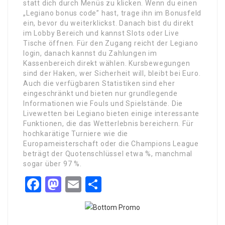
statt dich durch Menüs zu klicken. Wenn du einen
„Legiano bonus code” hast, trage ihn im Bonusfeld
ein, bevor du weiterklickst. Danach bist du direkt
im Lobby Bereich und kannst Slots oder Live
Tische öffnen. Für den Zugang reicht der Legiano
login, danach kannst du Zahlungen im
Kassenbereich direkt wählen. Kursbewegungen
sind der Haken, wer Sicherheit will, bleibt bei Euro.
Auch die verfügbaren Statistiken sind eher
eingeschränkt und bieten nur grundlegende
Informationen wie Fouls und Spielstände. Die
Livewetten bei Legiano bieten einige interessante
Funktionen, die das Wetterlebnis bereichern. Für
hochkarätige Turniere wie die
Europameisterschaft oder die Champions League
beträgt der Quotenschlüssel etwa %, manchmal
sogar über 97 %.
Facebook
Mastodon
Email
Share