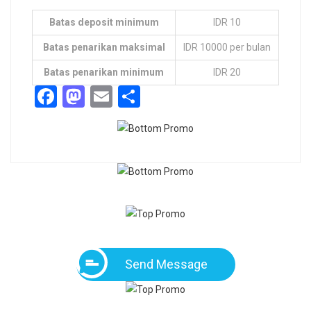
Batas deposit minimum
IDR 10
Batas penarikan maksimal
IDR 10000 per bulan
Batas penarikan minimum
IDR 20
Facebook
Mastodon
Email
Share
Send Message