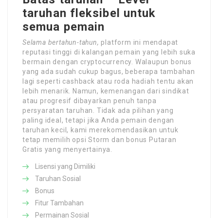
taruhan fleksibel untuk
semua pemain
Selama bertahun-tahun,
platform ini mendapat
reputasi tinggi di kalangan pemain yang lebih suka
bermain dengan cryptocurrency. Walaupun bonus
yang ada sudah cukup bagus, beberapa tambahan
lagi seperti cashback atau roda hadiah tentu akan
lebih menarik. Namun, kemenangan dari sindikat
atau progresif dibayarkan penuh tanpa
persyaratan taruhan. Tidak ada pilihan yang
paling ideal, tetapi jika Anda pemain dengan
taruhan kecil, kami merekomendasikan untuk
tetap memilih opsi Storm dan bonus Putaran
Gratis yang menyertainya.
Lisensi yang Dimiliki
Taruhan Sosial
Bonus
Fitur Tambahan
Permainan Sosial