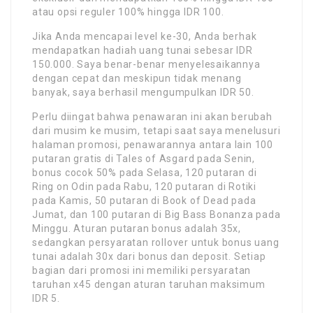
atau opsi reguler 100% hingga IDR 100.
Jika Anda mencapai level ke-30, Anda berhak
mendapatkan hadiah uang tunai sebesar IDR
150.000. Saya benar-benar menyelesaikannya
dengan cepat dan meskipun tidak menang
banyak, saya berhasil mengumpulkan IDR 50.
Perlu diingat bahwa penawaran ini akan berubah
dari musim ke musim, tetapi saat saya menelusuri
halaman promosi, penawarannya antara lain 100
putaran gratis di Tales of Asgard pada Senin,
bonus cocok 50% pada Selasa, 120 putaran di
Ring on Odin pada Rabu, 120 putaran di Rotiki
pada Kamis, 50 putaran di Book of Dead pada
Jumat, dan 100 putaran di Big Bass Bonanza pada
Minggu. Aturan putaran bonus adalah 35x,
sedangkan persyaratan rollover untuk bonus uang
tunai adalah 30x dari bonus dan deposit. Setiap
bagian dari promosi ini memiliki persyaratan
taruhan x45 dengan aturan taruhan maksimum
IDR 5.