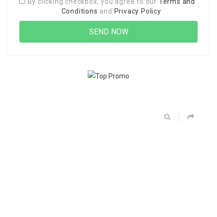
By clicking checkbox, you agree to our
Terms and
Conditions
and
Privacy Policy