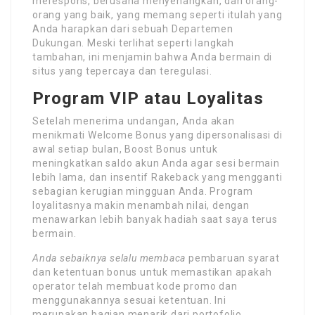
merespons, berusaha menyenangkan, dan orang-
orang yang baik, yang memang seperti itulah yang
Anda harapkan dari sebuah Departemen
Dukungan. Meski terlihat seperti langkah
tambahan, ini menjamin bahwa Anda bermain di
situs yang tepercaya dan teregulasi.
Program VIP atau Loyalitas
Setelah menerima undangan, Anda akan
menikmati Welcome Bonus yang dipersonalisasi di
awal setiap bulan, Boost Bonus untuk
meningkatkan saldo akun Anda agar sesi bermain
lebih lama, dan insentif Rakeback yang mengganti
sebagian kerugian mingguan Anda. Program
loyalitasnya makin menambah nilai, dengan
menawarkan lebih banyak hadiah saat saya terus
bermain.
Anda sebaiknya selalu membaca
pembaruan syarat
dan ketentuan bonus untuk memastikan apakah
operator telah membuat kode promo dan
menggunakannya sesuai ketentuan. Ini
merupakan bagian menarik dari portofolio