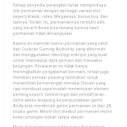
Setiap penyedia perangkat lunak memperkaya
lobi permainan dengan berbagai variasi slot
seperti klasik, video, Megaways, bonus buy, dan
lainnya. Selain itu, permainannya terbukti adil,
yang berarti Anda bisa tenang karena hasil
permainan tidak dimanipulasi.
Kasino ini memiliki lisensi permainan yang valid
dari Curacao Gaming Authority yang dihormati
dan menggunakan teknologi enkripsi yang kuat
untuk melindungi data pemain dan transaksi
keuangan. Penawaran ini tidak hanya
meningkatkan pengalaman bermain, tetapi juga
memberi pemain peluang tambahan untuk
menambah kemenangan mereka. Desain yang
rapi membuat saya mudah menemukan elemen
penting seperti tombol login dan pendaftaran,
serta akses langsung ke perpustakaan game.
Anda bisa menikmati genre permainan ini dari 28
studio game: Mesin slot disebut permainan murni
keberuntungan bukan tanpa alasan.