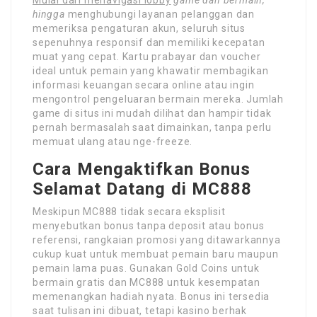
Mulai dari menavigasi lobby
game dan bermain,
hingga
menghubungi layanan pelanggan dan
memeriksa pengaturan akun, seluruh situs
sepenuhnya responsif dan memiliki kecepatan
muat yang cepat. Kartu prabayar dan voucher
ideal untuk pemain yang khawatir membagikan
informasi keuangan secara online atau ingin
mengontrol pengeluaran bermain mereka. Jumlah
game di situs ini mudah dilihat dan hampir tidak
pernah bermasalah saat dimainkan, tanpa perlu
memuat ulang atau nge-freeze.
Cara Mengaktifkan Bonus
Selamat Datang di MC888
Meskipun MC888 tidak secara eksplisit
menyebutkan bonus tanpa deposit atau bonus
referensi, rangkaian promosi yang ditawarkannya
cukup kuat untuk membuat pemain baru maupun
pemain lama puas. Gunakan Gold Coins untuk
bermain gratis dan MC888 untuk kesempatan
memenangkan hadiah nyata. Bonus ini tersedia
saat tulisan ini dibuat, tetapi kasino berhak