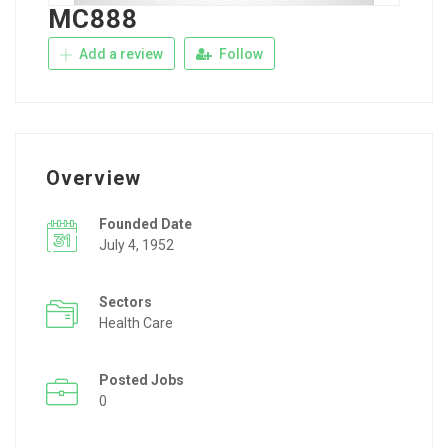
MC888
Add a review
Follow
Overview
Founded Date
July 4, 1952
Sectors
Health Care
Posted Jobs
0