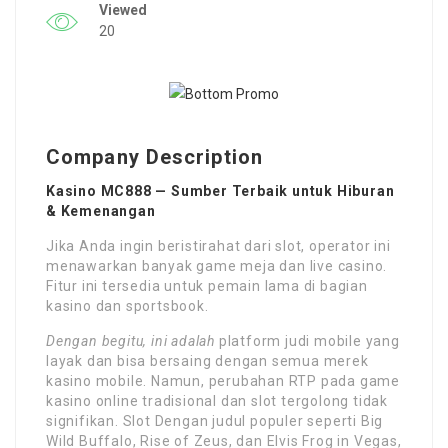
Viewed
20
Company Description
Kasino MC888 — Sumber Terbaik untuk Hiburan
& Kemenangan
Jika Anda ingin beristirahat dari slot, operator ini
menawarkan banyak game meja dan live casino.
Fitur ini tersedia untuk pemain lama di bagian
kasino dan sportsbook.
Dengan begitu, ini adalah
platform judi mobile yang
layak dan bisa bersaing dengan semua merek
kasino mobile. Namun, perubahan RTP pada game
kasino online tradisional dan slot tergolong tidak
signifikan. Slot Dengan judul populer seperti Big
Wild Buffalo, Rise of Zeus, dan Elvis Frog in Vegas,