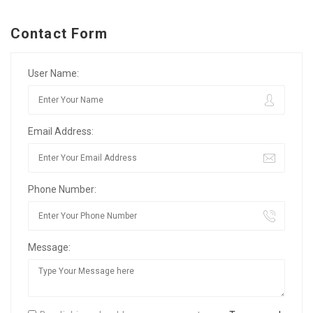
Contact Form
User Name:
Email Address:
Phone Number:
Message: