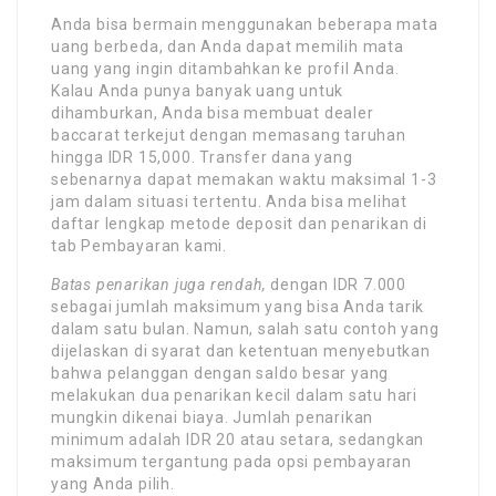
Anda bisa bermain menggunakan beberapa mata
uang berbeda, dan Anda dapat memilih mata
uang yang ingin ditambahkan ke profil Anda.
Kalau Anda punya banyak uang untuk
dihamburkan, Anda bisa membuat dealer
baccarat terkejut dengan memasang taruhan
hingga IDR 15,000. Transfer dana yang
sebenarnya dapat memakan waktu maksimal 1-3
jam dalam situasi tertentu. Anda bisa melihat
daftar lengkap metode deposit dan penarikan di
tab Pembayaran kami.
Batas penarikan juga rendah,
dengan IDR 7.000
sebagai jumlah maksimum yang bisa Anda tarik
dalam satu bulan. Namun, salah satu contoh yang
dijelaskan di syarat dan ketentuan menyebutkan
bahwa pelanggan dengan saldo besar yang
melakukan dua penarikan kecil dalam satu hari
mungkin dikenai biaya. Jumlah penarikan
minimum adalah IDR 20 atau setara, sedangkan
maksimum tergantung pada opsi pembayaran
yang Anda pilih.