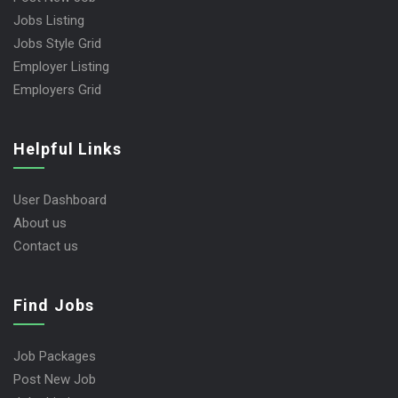
Jobs Listing
Jobs Style Grid
Employer Listing
Employers Grid
Helpful Links
User Dashboard
About us
Contact us
Find Jobs
Job Packages
Post New Job