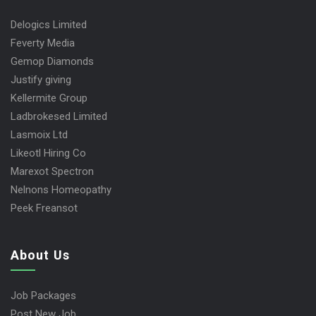
Delogics Limited
Feverty Media
Gemop Diamonds
Justify giving
Kellermite Group
Ladbrokesed Limited
Lasmoix Ltd
Likeotl Hiring Co
Marexot Spectron
Nelnons Homeopathy
Peek Freansot
About Us
Job Packages
Post New Job