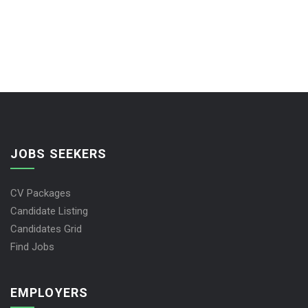
JOBS SEEKERS
CV Packages
Candidate Listing
Candidates Grid
Find Jobs
EMPLOYERS