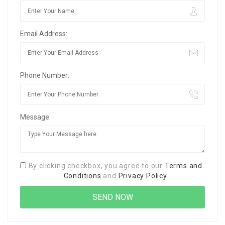
Email Address:
Phone Number:
Message:
By clicking checkbox, you agree to our
Terms and
Conditions
and
Privacy Policy