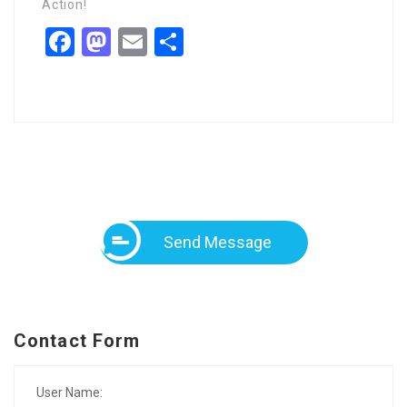
Action!
Facebook
Mastodon
Email
Share
Send Message
Contact Form
User Name: