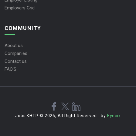
Employer Listing
Employers Grid
COMMUNITY
About us
Companies
Contact us
FAQ’S
Jobs KHTP © 2026, All Right Reserved - by
Eyecix