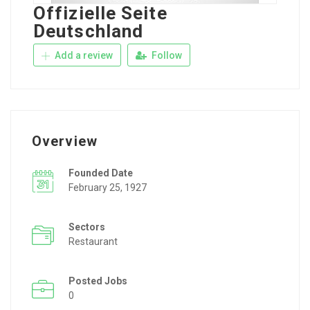
Offizielle Seite
Deutschland
Add a review
Follow
Overview
Founded Date
February 25, 1927
Sectors
Restaurant
Posted Jobs
0