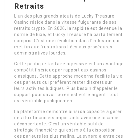
Retraits
L’un des plus grands atouts de Lucky Treasure
Casino réside dans la vitesse fulgurante de ses
retraits crypto. En 2026, la rapidité est devenue la
norme de luxe, et Lucky Treasure l’a parfaitement
compris. C’est une révolution dans l’industrie qui
met fin aux frustrations liées aux procédures
administratives lourdes.
Cette politique tarifaire agressive est un avantage
compétitif sérieux par rapport aux casinos
classiques. Cette approche moderne facilite la vie
des parieurs qui préfèrent rester discrets sur
leurs activités ludiques. Plus besoin d’appeler le
support pour savoir où en est votre argent : tout
est vérifiable publiquement.
La plateforme démontre ainsi sa capacité à gérer
des flux financiers importants avec une aisance
déconcertante. C’est un véritable outil de
stratégie financière qui est mis à la disposition
des parieurs les plus malins. La synergie entre ces