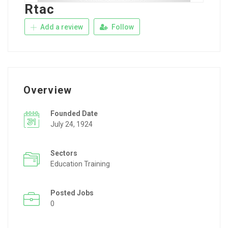
Rtac
Add a review
Follow
Overview
Founded Date
July 24, 1924
Sectors
Education Training
Posted Jobs
0