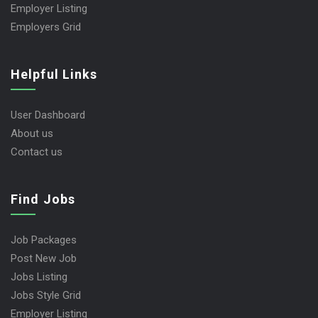
Employer Listing
Employers Grid
Helpful Links
User Dashboard
About us
Contact us
Find Jobs
Job Packages
Post New Job
Jobs Listing
Jobs Style Grid
Employer Listing