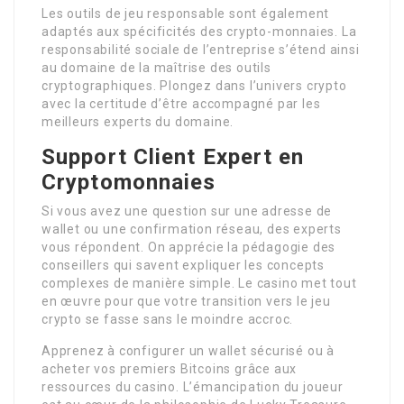
Les outils de jeu responsable sont également
adaptés aux spécificités des crypto-monnaies. La
responsabilité sociale de l’entreprise s’étend ainsi
au domaine de la maîtrise des outils
cryptographiques. Plongez dans l’univers crypto
avec la certitude d’être accompagné par les
meilleurs experts du domaine.
Support Client Expert en
Cryptomonnaies
Si vous avez une question sur une adresse de
wallet ou une confirmation réseau, des experts
vous répondent. On apprécie la pédagogie des
conseillers qui savent expliquer les concepts
complexes de manière simple. Le casino met tout
en œuvre pour que votre transition vers le jeu
crypto se fasse sans le moindre accroc.
Apprenez à configurer un wallet sécurisé ou à
acheter vos premiers Bitcoins grâce aux
ressources du casino. L’émancipation du joueur