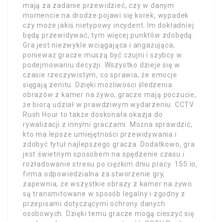
mają za zadanie przewidzieć, czy w danym
momencie na drodze pojawi się korek, wypadek
czy może jakiś nietypowy incydent. Im dokładniej
będą przewidywać, tym więcej punktów zdobędą.
Gra jest niezwykle wciągająca i angażująca,
ponieważ gracze muszą być czujni i szybcy w
podejmowaniu decyzji. Wszystko dzieje się w
czasie rzeczywistym, co sprawia, że emocje
sięgają zenitu. Dzięki możliwości śledzenia
obrazów z kamer na żywo, gracze mają poczucie,
że biorą udział w prawdziwym wydarzeniu. CCTV
Rush Hour to także doskonała okazja do
rywalizacji z innymi graczami. Można sprawdzić,
kto ma lepsze umiejętności przewidywania i
zdobyć tytuł najlepszego gracza. Dodatkowo, gra
jest świetnym sposobem na spędzenie czasu i
rozładowanie stresu po ciężkim dniu pracy. 155.io,
firma odpowiedzialna za stworzenie gry,
zapewnia, że wszystkie obrazy z kamer na żywo
są transmitowane w sposób legalny i zgodny z
przepisami dotyczącymi ochrony danych
osobowych. Dzięki temu gracze mogą cieszyć się