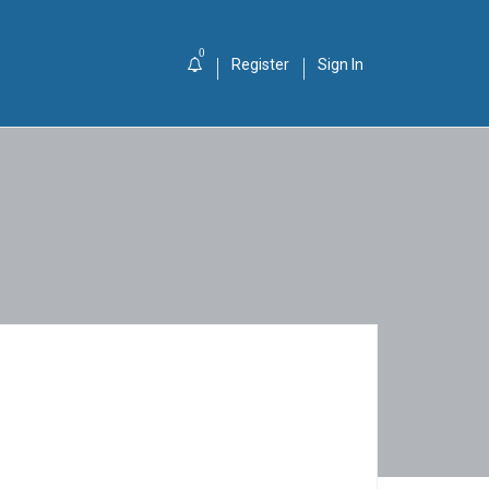
0
Register
Sign In