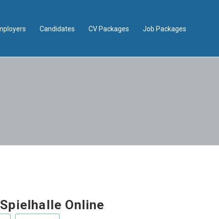
mployers
Candidates
CV Packages
Job Packages
Spielhalle Online