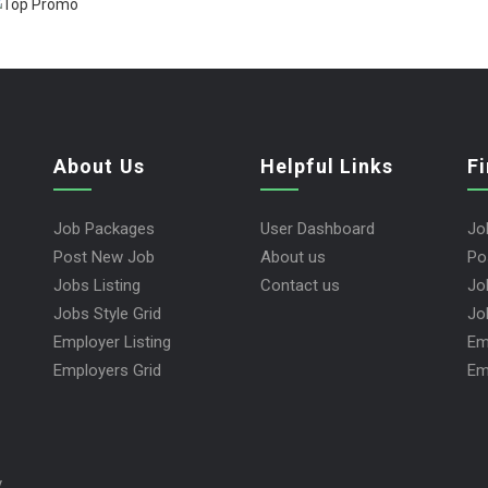
About Us
Helpful Links
F
Job Packages
User Dashboard
Jo
Post New Job
About us
Po
Jobs Listing
Contact us
Jo
Jobs Style Grid
Jo
Employer Listing
Em
Employers Grid
Em
y