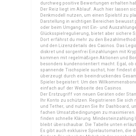
durchweg positive Bewertungen erhalten ha
Der Reiz liegt im Ablauf. Auch hier lassen 
Denkmodell nutzen, um einen Spielstil zu plan
Darstellung in wichtigen Bereichen bewusst 
oder beim Umgang mit Ein- und Auszahlungen
Glücksspielregulierung, bietet aber sichere 
Dort erfährst du mehr zu den Bezahlmethod
und den Lizenzdetails des Casinos. Das Legia
diskret und sorgenfrei Einzahlungen mit 
kommen mit regelmäßigen Aktionen und Bon
besonders kundenorientiert macht. Egal, ob 
spannende Tischspiele suchst, hier findest d
überzeugt durch ein beeindruckendes Gesamt
Spieler begeistert. Um den Willkommensbonus
einfach auf der Webseite des Casinos.
Der Erstzugriff von neuen Geräten oder Stan
Ihr Konto zu schützen. Registrieren Sie sich
und Tether, und nutzen Sie Ihr Dashboard, u
fachen Umsatzbedingungen zu maximieren. 
finden schnelle Klärung. Mindesteinzahlung l
bleibt überschaubar. Die Tabelle unten erläute
Es gibt auch exklusive Spielautomaten, die d