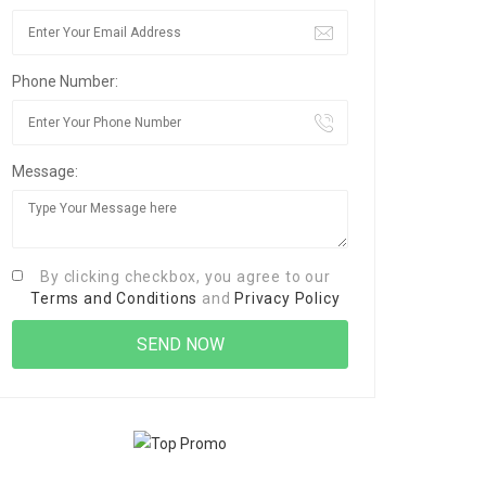
Phone Number:
Message:
By clicking checkbox, you agree to our
Terms and Conditions
and
Privacy Policy