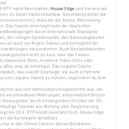
ben.
sich RTP-nahe Kennzahlen,
House Edge
und Varianz als
en. Es bleibt nachvollziehbar. Gleichzeitig bleibt die
prozessorientiert, etwa bei der Bonus-Aktivierung
. Das Casino unterliegt nicht der deutschen
Spielbedingungen durch internationale Standards.
en, der riesigen Spielauswahl, den Bonusangeboten
no ist auch ein Krypto Casino und ermöglicht dir,
Kryptowährungen vorzunehmen. Auch Bestandskunden
usangeboten nicht zu kurz, was das Casino
du klassische Slots, moderne Video-Slots oder
u alles, was du benötigst. Das Legiano Casino
paket, das sowohl Einsteiger als auch erfahrene
 von Legiano Casino zu nutzen, registrierst du dich
dorten aus löst Identitätsprüfungsschritte aus, um
 mit verschiedenen Währungen, einschließlich Bitcoin
m Bonusgelder durch strategisches Erfüllen der 35-
Häufige Themen wie Wetting oder Registrierung
iegt bei 20 €. RTP bleibt konstant hoch. House Edge
rt die Kernregeln detailliert.
u nur in den Online Casinos dieses Betreibers