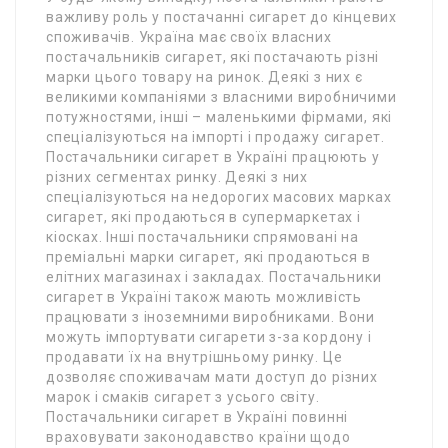
важливу роль у постачанні сигарет до кінцевих
споживачів. Україна має своїх власних
постачальників сигарет, які постачають різні
марки цього товару на ринок. Деякі з них є
великими компаніями з власними виробничими
потужностями, інші – маленькими фірмами, які
спеціалізуються на імпорті і продажу сигарет.
Постачальники сигарет в Україні працюють у
різних сегментах ринку. Деякі з них
спеціалізуються на недорогих масових марках
сигарет, які продаються в супермаркетах і
кіосках. Інші постачальники спрямовані на
преміальні марки сигарет, які продаються в
елітних магазинах і закладах. Постачальники
сигарет в Україні також мають можливість
працювати з іноземними виробниками. Вони
можуть імпортувати сигарети з-за кордону і
продавати їх на внутрішньому ринку. Це
дозволяє споживачам мати доступ до різних
марок і смаків сигарет з усього світу.
Постачальники сигарет в Україні повинні
враховувати законодавство країни щодо