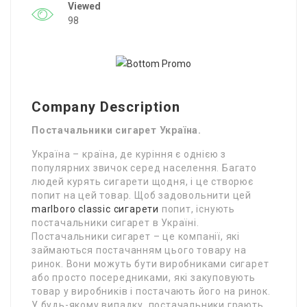
Viewed
98
Company Description
Постачальники сигарет Україна.
Україна – країна, де куріння є однією з
популярних звичок серед населення. Багато
людей курять сигарети щодня, і це створює
попит на цей товар. Щоб задовольнити цей
marlboro classic сигарети
попит, існують
постачальники сигарет в Україні.
Постачальники сигарет – це компанії, які
займаються постачанням цього товару на
ринок. Вони можуть бути виробниками сигарет
або просто посередниками, які закуповують
товар у виробників і постачають його на ринок.
У будь-якому випадку, постачальники грають