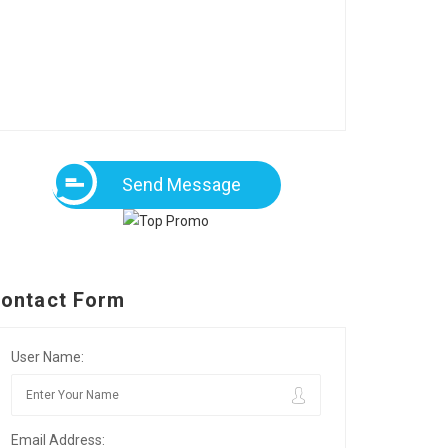
Send Message
ontact Form
User Name:
Email Address: