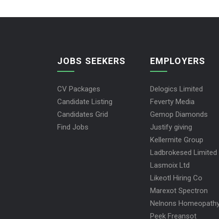
JOBS SEEKERS
EMPLOYERS
CV Packages
Delogics Limited
Candidate Listing
Feverty Media
Candidates Grid
Gemop Diamonds
Find Jobs
Justify giving
Kellermite Group
Ladbrokesed Limited
Lasmoix Ltd
Likeotl Hiring Co
Marexot Spectron
Nelnons Homeopath
Peek Freansot