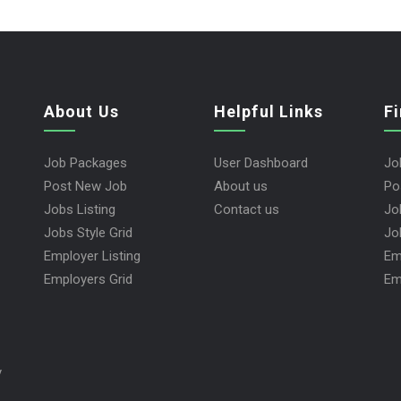
About Us
Helpful Links
F
Job Packages
User Dashboard
Jo
Post New Job
About us
Po
Jobs Listing
Contact us
Jo
Jobs Style Grid
Jo
Employer Listing
Em
Employers Grid
Em
y