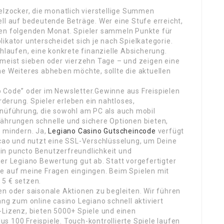
ielzocker, die monatlich vierstellige Summen
ell auf bedeutende Beträge. Wer eine Stufe erreicht,
den folgenden Monat. Spieler sammeln Punkte für
ikator unterscheidet sich je nach Spielkategorie.
chlaufen, eine konkrete finanzielle Absicherung.
 meist sieben oder vierzehn Tage – und zeigen eine
ne Weiteres abheben möchte, sollte die aktuellen
o Code” oder im Newsletter.Gewinne aus Freispielen
erung. Spieler erleben ein nahtloses,
enüführung, die sowohl am PC als auch mobil
ährungen schnelle und sichere Optionen bieten,
t mindern. Ja,
Legiano Casino Gutscheincode
verfügt
acao und nutzt eine SSL-Verschlüsselung, um Deine
in puncto Benutzerfreundlichkeit und
ner Legiano Bewertung gut ab. Statt vorgefertigter
ie auf meine Fragen eingingen. Beim Spielen mit
 5 € setzen.
en oder saisonale Aktionen zu begleiten. Wir führen
ang zum online casino Legiano schnell aktiviert
-Lizenz, bieten 5000+ Spiele und einen
s 100 Freispiele. Touch-kontrollierte Spiele laufen