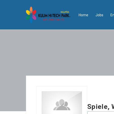
Home
Jobs
E
Spiele, 