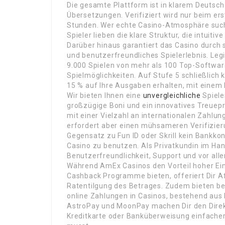
Die gesamte Plattform ist in klarem Deutsch
Übersetzungen. Verifiziert wird nur beim er
Stunden. Wer echte Casino-Atmosphäre sucht,
Spieler lieben die klare Struktur, die intuit
Darüber hinaus garantiert das Casino durch s
und benutzerfreundliches Spielerlebnis. Leg
9.000 Spielen von mehr als 100 Top-Softwa
Spielmöglichkeiten. Auf Stufe 5 schließlic
15 % auf Ihre Ausgaben erhalten, mit einem 
Wir bieten Ihnen eine
unvergleichliche
Spiele
großzügige Boni und ein innovatives Treuepr
mit einer Vielzahl an internationalen Zahlung
erfordert aber einen mühsameren Verifizieru
Gegensatz zu Fun ID oder Skrill kein Bankko
Casino zu benutzen. Als Privatkundin im Han
Benutzerfreundlichkeit, Support und vor all
Während AmEx Casinos den Vorteil hoher Ein
Cashback Programme bieten, offeriert Dir A
Ratentilgung des Betrages. Zudem bieten bei
online Zahlungen in Casinos, bestehend aus
AstroPay und MoonPay machen Dir den Direk
Kreditkarte oder Banküberweisung einfacher