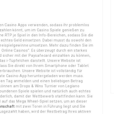
en Casino Apps verwenden, sodass ihr problemlos
zahlen könnt, um im Casino Spiele genießen zu
he RTP je Spiel in den Info-Bereichen, sodass Sie die
echtes Geld einsetzen. Dabei musst du sowohl den
Freispielgewinne umsetzen. Mehr dazu finden Sie im
s Online Casinos”. Es überzeugt durch ein starkes
d sicher mit der Paysafecard einzahlen zu können,
as i-Tüpfelchen darstellt. Unsere Website ist
odass Sie direkt von Ihrem Smartphone oder Tablet
erbrauchen. Unsere Website ist vollständig für
rate Casino-App heruntergeladen werden muss.
eden Tag anmelden und einen beliebigen Betrag
 können am Drops & Wins Turnier von Legiano
rbundenen Spiele spielen und natürlich auch echtes
orderlich, damit der Wettbewerb stattfinden kann. Sie
 auf das Mega Wheel-Spiel setzen, um an dieser
nschaft
mit zwei Toren in Führung liegt und Sie
usgezahlt haben, wird der Restbetrag Ihres aktiven