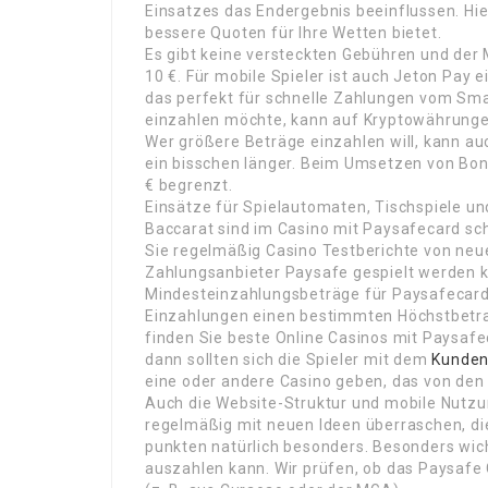
Einsatzes das Endergebnis beeinflussen. Hie
bessere Quoten für Ihre Wetten bietet.
Es gibt keine versteckten Gebühren und der 
10 €. Für mobile Spieler ist auch Jeton Pay 
das perfekt für schnelle Zahlungen vom Sm
einzahlen möchte, kann auf Kryptowährungen
Wer größere Beträge einzahlen will, kann a
ein bisschen länger. Beim Umsetzen von Bon
€ begrenzt.
Einsätze für Spielautomaten, Tischspiele un
Baccarat sind im Casino mit Paysafecard sch
Sie regelmäßig Casino Testberichte von neu
Zahlungsanbieter Paysafe gespielt werden k
Mindesteinzahlungsbeträge für Paysafecard 
Einzahlungen einen bestimmten Höchstbetrag
finden Sie beste Online Casinos mit Paysafec
dann sollten sich die Spieler mit dem
Kunden
eine oder andere Casino geben, das von d
Auch die Website-Struktur und mobile Nutzun
regelmäßig mit neuen Ideen überraschen, di
punkten natürlich besonders. Besonders wich
auszahlen kann. Wir prüfen, ob das Paysafe C