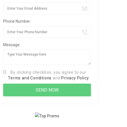
Phone Number:
Message:
By clicking checkbox, you agree to our
Terms and Conditions
and
Privacy Policy