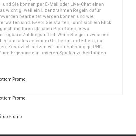
, und Sie können per E-Mail oder Live-Chat einen
das wichtig, weil ein Lizenzrahmen Regeln dafür
schwerden bearbeitet werden können und wie
rwalten sind. Bevor Sie starten, lohnt sich ein Blick
gleich mit Ihren üblichen Prioritäten, etwa
verfügbare Zahlungsmittel. Wenn Sie gern zwischen
egiano alles an einem Ort bereit, mit Filtern, die
den. Zusätzlich setzen wir auf unabhängige RNG-
faire Ergebnisse in unseren Spielen zu bestätigen.