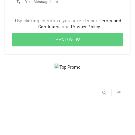
By clicking checkbox, you agree to our
Terms and
Conditions
and
Privacy Policy