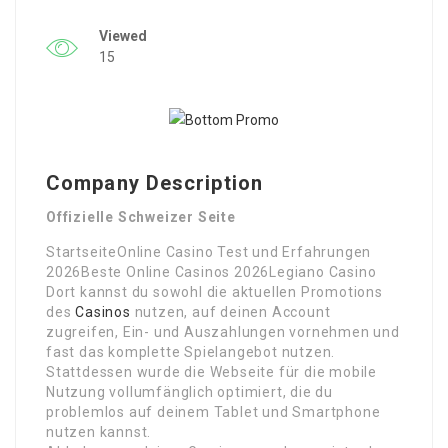
Viewed
15
Company Description
Offizielle Schweizer Seite
StartseiteOnline Casino Test und Erfahrungen
2026Beste Online Casinos 2026Legiano Casino
Dort kannst du sowohl die aktuellen Promotions
des
Casinos
nutzen, auf deinen Account
zugreifen, Ein- und Auszahlungen vornehmen und
fast das komplette Spielangebot nutzen.
Stattdessen wurde die Webseite für die mobile
Nutzung vollumfänglich optimiert, die du
problemlos auf deinem Tablet und Smartphone
nutzen kannst.