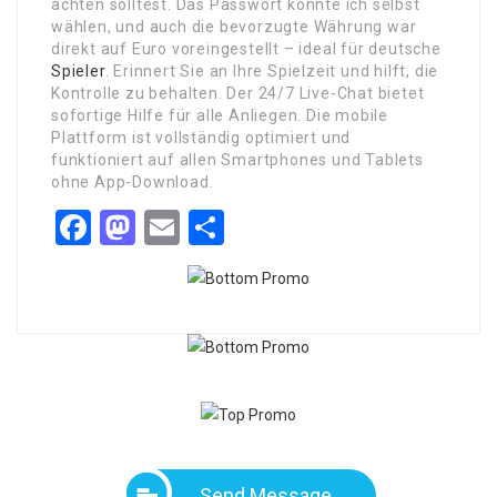
achten solltest. Das Passwort konnte ich selbst
wählen, und auch die bevorzugte Währung war
direkt auf Euro voreingestellt – ideal für deutsche
Spieler
. Erinnert Sie an Ihre Spielzeit und hilft, die
Kontrolle zu behalten. Der 24/7 Live-Chat bietet
sofortige Hilfe für alle Anliegen. Die mobile
Plattform ist vollständig optimiert und
funktioniert auf allen Smartphones und Tablets
ohne App-Download.
Facebook
Mastodon
Email
Share
Send Message