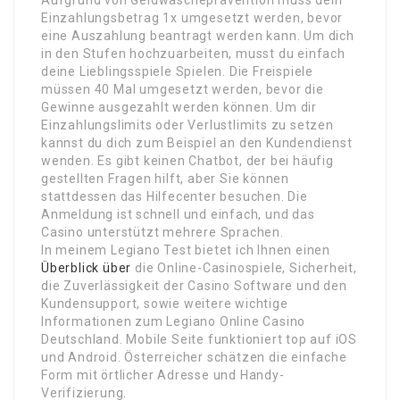
Aufgrund von Geldwäscheprävention muss dein
Einzahlungsbetrag 1x umgesetzt werden, bevor
eine Auszahlung beantragt werden kann. Um dich
in den Stufen hochzuarbeiten, musst du einfach
deine Lieblingsspiele Spielen. Die Freispiele
müssen 40 Mal umgesetzt werden, bevor die
Gewinne ausgezahlt werden können. Um dir
Einzahlungslimits oder Verlustlimits zu setzen
kannst du dich zum Beispiel an den Kundendienst
wenden. Es gibt keinen Chatbot, der bei häufig
gestellten Fragen hilft, aber Sie können
stattdessen das Hilfecenter besuchen. Die
Anmeldung ist schnell und einfach, und das
Casino unterstützt mehrere Sprachen.
In meinem Legiano Test bietet ich Ihnen einen
Überblick über
die Online-Casinospiele, Sicherheit,
die Zuverlässigkeit der Casino Software und den
Kundensupport, sowie weitere wichtige
Informationen zum Legiano Online Casino
Deutschland. Mobile Seite funktioniert top auf iOS
und Android. Österreicher schätzen die einfache
Form mit örtlicher Adresse und Handy-
Verifizierung.