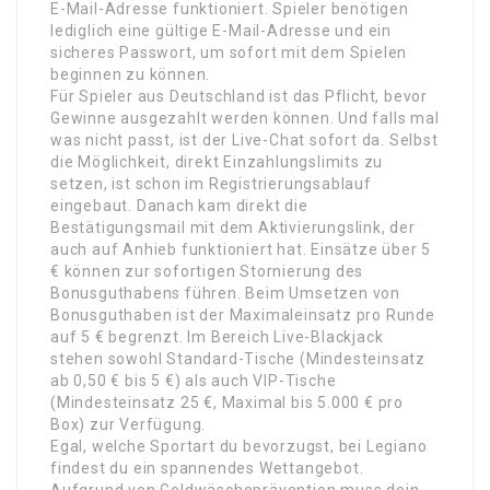
E-Mail-Adresse funktioniert. Spieler benötigen
lediglich eine gültige E-Mail-Adresse und ein
sicheres Passwort, um sofort mit dem Spielen
beginnen zu können.
Für Spieler aus Deutschland ist das Pflicht, bevor
Gewinne ausgezahlt werden können. Und falls mal
was nicht passt, ist der Live-Chat sofort da. Selbst
die Möglichkeit, direkt Einzahlungslimits zu
setzen, ist schon im Registrierungsablauf
eingebaut. Danach kam direkt die
Bestätigungsmail mit dem Aktivierungslink, der
auch auf Anhieb funktioniert hat. Einsätze über 5
€ können zur sofortigen Stornierung des
Bonusguthabens führen. Beim Umsetzen von
Bonusguthaben ist der Maximaleinsatz pro Runde
auf 5 € begrenzt. Im Bereich Live-Blackjack
stehen sowohl Standard-Tische (Mindesteinsatz
ab 0,50 € bis 5 €) als auch VIP-Tische
(Mindesteinsatz 25 €, Maximal bis 5.000 € pro
Box) zur Verfügung.
Egal, welche Sportart du bevorzugst, bei Legiano
findest du ein spannendes Wettangebot.