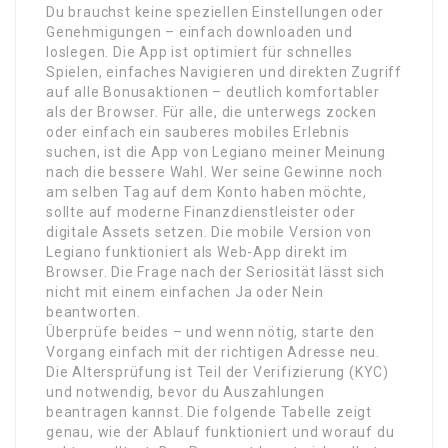
Du brauchst keine speziellen Einstellungen oder
Genehmigungen – einfach downloaden und
loslegen. Die App ist optimiert für schnelles
Spielen, einfaches Navigieren und direkten Zugriff
auf alle Bonusaktionen – deutlich komfortabler
als der Browser. Für alle, die unterwegs zocken
oder einfach ein sauberes mobiles Erlebnis
suchen, ist die App von Legiano meiner Meinung
nach die bessere Wahl. Wer seine Gewinne noch
am selben Tag auf dem Konto haben möchte,
sollte auf moderne Finanzdienstleister oder
digitale Assets setzen. Die mobile Version von
Legiano funktioniert als Web-App direkt im
Browser. Die Frage nach der Seriosität lässt sich
nicht mit einem einfachen Ja oder Nein
beantworten.
Überprüfe beides – und wenn nötig, starte den
Vorgang einfach mit der richtigen Adresse neu.
Die Altersprüfung ist Teil der Verifizierung (KYC)
und notwendig, bevor du Auszahlungen
beantragen kannst. Die folgende Tabelle zeigt
genau, wie der Ablauf funktioniert und worauf du