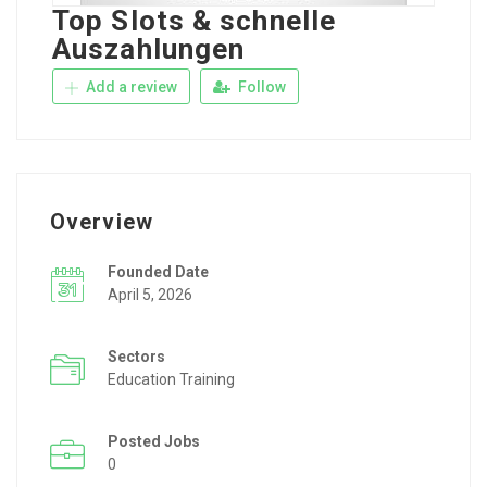
Top Slots & schnelle
Auszahlungen
Add a review
Follow
Overview
Founded Date
April 5, 2026
Sectors
Education Training
Posted Jobs
0