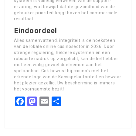
systeem is volledig verweven van de support-
ervaring, wat bewijst dat de gezondheid van de
gebruiker prioriteit krijgt boven het commerciële
resultaat.
Eindoordeel
Alles samenvattend, integriteit is de hoeksteen
van de lokale online casinosector in 2026. Door
strenge regulering, heldere systemen en een
robuuste nadruk op zorgplicht, kan de liefhebber
met een veilig gevoel deelnemen aan het
spelaanbod. Gok bewust bij casino’s met het
erkende logo van de Kansspelautoriteit en bewaar
het plezier gezellig. Uw bescherming is immers
het voornaamste bezit!
Facebook
Mastodon
Email
Share